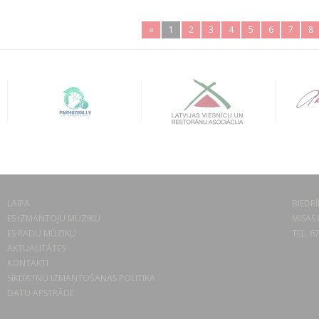
«
1
2
3
4
5
6
7
8
LAIPA
BIEDRĪ
ES IZMANTOJU MŪZIKU
MISAS 
ES RADU MŪZIKU
TEL. 6
AKTUALITĀTES
KONTAKTI
SĪKDATŅU IZMANTOŠANAS POLITIKA
DATU APSTRĀDE