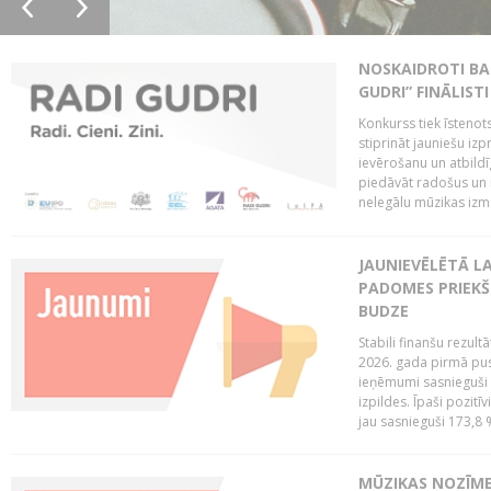
NOSKAIDROTI BA
GUDRI” FINĀLISTI
Konkurss tiek īstenots
stiprināt jauniešu izp
ievērošanu un atbildīgu
piedāvāt radošus un i
nelegālu mūzikas izm
JAUNIEVĒLĒTĀ LA
PADOMES PRIEKŠ
BUDZE
Stabili finanšu rezul
2026. gada pirmā pus
ieņēmumi sasnieguši 
izpildes. Īpaši pozitī
jau sasnieguši 173,8 
MŪZIKAS NOZĪME