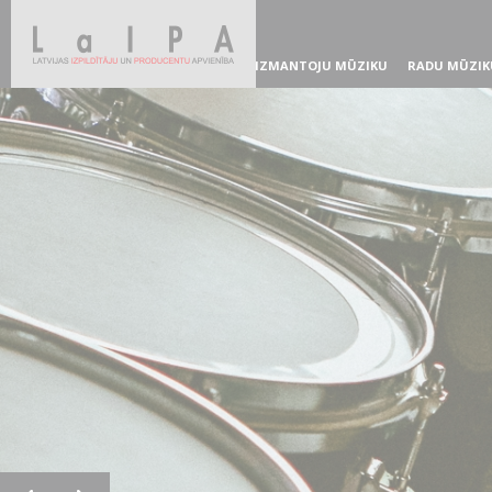
IZMANTOJU MŪZIKU
RADU MŪZIK