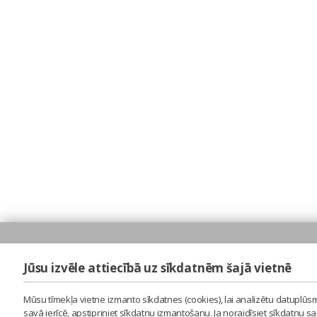
Jūsu izvēle attiecībā uz sīkdatnēm šajā vietnē
Mūsu tīmekļa vietne izmanto sīkdatnes (cookies), lai analizētu datuplūsm
savā ierīcē, apstipriniet sīkdatņu izmantošanu. Ja noraidīsiet sīkdatņu 