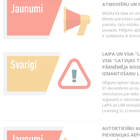
ATMOSFĒRU UN I
Mūzika kā daļa no vie
klientu pieredzes sas
pamatu, taču mūzika i
piesaisti. Pētījumi a
ir saskaņota ar koncept
LAIPA UN VSIA "L
VSIA "LATVIJAS T
PĀRŅĒMĒJA NOSL
IZMANTOŠANU 
Izlīgums aptver divas
31.decembrim un no 2
vienošanos par laika
ieguvums ir vienošan
LaIPA un LSM vienojā
Licensing S.L.U monito
AUTORTIESĪBU AI
PIEVIENOJAS AEP