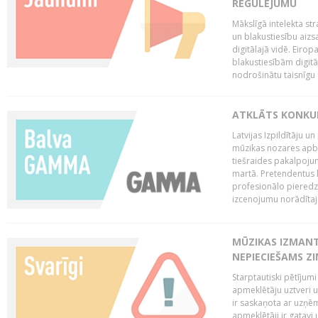
REGULĒJUMU
Mākslīgā intelekta str
un blakustiesību aizs
digitālajā vidē. Eirop
blakustiesībām digitāl
nodrošinātu taisnīgu
ATKLĀTS KONKU
Latvijas Izpildītāju 
mūzikas nozares apb
tiešraides pakalpoj
martā. Pretendentus l
profesionālo pieredzi
izcenojumu norādītaj
MŪZIKAS IZMAN
NEPIECIEŠAMS Z
Starptautiski pētījum
apmeklētāju uztveri 
ir saskaņota ar uzņēm
apmeklētāji ir gatavi 