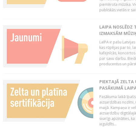
piemērota mūzika. Vi
publiskās vietās ir sais
LAIPA NOSLĒDZ 
IZMAKSĀM MŪZIĶ
LaIPA ir pašu Latvija
kas rūpējas par to, lai
kafejnīcās, koncertos
par savu darbu. Biedr
producentus un pārstā
PIEKTAJĀ ZELTA
PASĀKUMĀ LAIPA
Pasākuma laikā īpašs u
aizsardzības nozīmi,
maijā. Kampaņa ir vel
aizsardzību digitālajā
svarīgi apzināties, ka
ieguldīts...