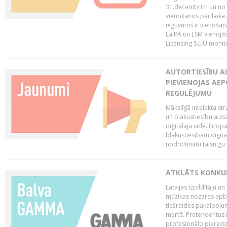
31.decembrim un no 2
vienošanos par laika
ieguvums ir vienošan
LaIPA un LSM vienojā
Licensing S.L.U monito
AUTORTIESĪBU AI
PIEVIENOJAS AEP
REGULĒJUMU
Mākslīgā intelekta str
un blakustiesību aizs
digitālajā vidē. Eirop
blakustiesībām digitāl
nodrošinātu taisnīgu
ATKLĀTS KONKU
Latvijas Izpildītāju 
mūzikas nozares apb
tiešraides pakalpoj
martā. Pretendentus l
profesionālo pieredzi