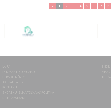
«
1
2
3
4
5
6
7
8
LAIPA
BIEDRĪ
ES IZMANTOJU MŪZIKU
MISAS 
ES RADU MŪZIKU
TEL. 6
AKTUALITĀTES
KONTAKTI
SĪKDATŅU IZMANTOŠANAS POLITIKA
DATU APSTRĀDE