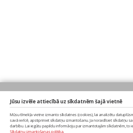
Jūsu izvēle attiecībā uz sīkdatnēm šajā vietnē
Mūsu tīmekļa vietne izmanto sīkdatnes (cookies), lai analizētu datuplūsm
savā ierīcē, apstipriniet sīkdatņu izmantošanu. Ja noraidīsiet sīkdatņu 
darbību. Lai iegūtu papildu informāciju par izmantotajām sīkdatnēm, to 
Sīkdatņu izmantošanas politika
.