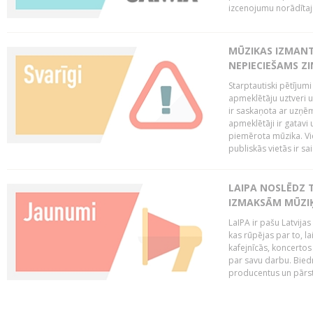
izcenojumu norādītaj
MŪZIKAS IZMAN
NEPIECIEŠAMS Z
Starptautiski pētījum
apmeklētāju uztveri 
ir saskaņota ar uzņēm
apmeklētāji ir gatavi 
piemērota mūzika. Vi
publiskās vietās ir sais
LAIPA NOSLĒDZ 
IZMAKSĀM MŪZIĶ
LaIPA ir pašu Latvija
kas rūpējas par to, lai
kafejnīcās, koncertos
par savu darbu. Biedr
producentus un pārstā