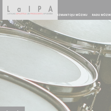
IZMANTOJU MŪZIKU
RADU MŪZIK