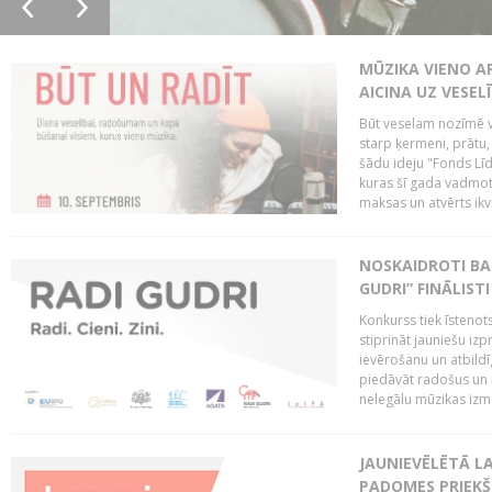
MŪZIKA VIENO A
AICINA UZ VESEL
Būt veselam nozīmē va
starp ķermeni, prātu
šādu ideju "Fonds Līd
kuras šī gada vadmotī
maksas un atvērts ikv
NOSKAIDROTI BA
GUDRI” FINĀLISTI
Konkurss tiek īstenots
stiprināt jauniešu izp
ievērošanu un atbildīgu
piedāvāt radošus un i
nelegālu mūzikas izm
JAUNIEVĒLĒTĀ LA
PADOMES PRIEKŠ