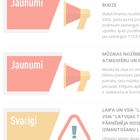
BUDZE
Stabili finanšu rezul
2026. gada pirmā pus
ieņēmumi sasnieguši 
izpildes. Īpaši pozitī
jau sasnieguši 173,8 
MŪZIKAS NOZĪME
ATMOSFĒRU UN I
Mūzika kā daļa no vie
klientu pieredzes sas
pamatu, taču mūzika i
piesaisti. Pētījumi a
ir saskaņota ar koncept
LAIPA UN VSIA "L
VSIA "LATVIJAS T
PĀRŅĒMĒJA NOSL
IZMANTOŠANU 
Izlīgums aptver divas