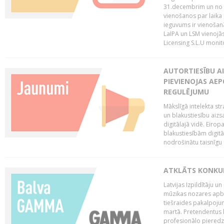
31.decembrim un no 2
vienošanos par laika
ieguvums ir vienošan
LaIPA un LSM vienojā
Licensing S.L.U monito
AUTORTIESĪBU AI
PIEVIENOJAS AEP
REGULĒJUMU
Mākslīgā intelekta str
un blakustiesību aizs
digitālajā vidē. Eirop
blakustiesībām digitāl
nodrošinātu taisnīgu
ATKLĀTS KONKU
Latvijas Izpildītāju 
mūzikas nozares apb
tiešraides pakalpoj
martā. Pretendentus l
profesionālo pieredzi