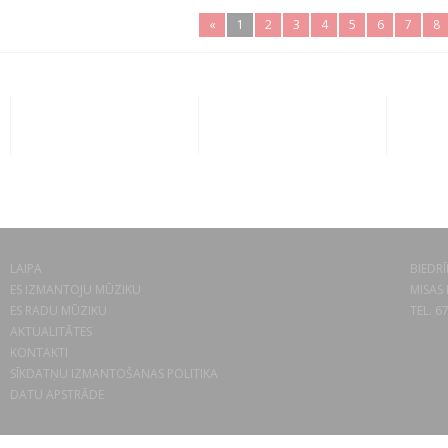
«
1
2
3
4
5
6
7
8
LAIPA
BIEDRĪ
ES IZMANTOJU MŪZIKU
MISAS 
ES RADU MŪZIKU
TEL. 6
AKTUALITĀTES
KONTAKTI
SĪKDATŅU IZMANTOŠANAS POLITIKA
DATU APSTRĀDE