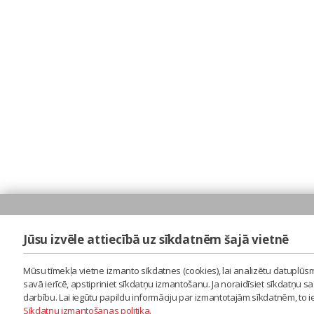
Jūsu izvēle attiecībā uz sīkdatnēm šajā vietnē
Mūsu tīmekļa vietne izmanto sīkdatnes (cookies), lai analizētu datuplūsm
savā ierīcē, apstipriniet sīkdatņu izmantošanu. Ja noraidīsiet sīkdatņu 
darbību. Lai iegūtu papildu informāciju par izmantotajām sīkdatnēm, to 
Sīkdatņu izmantošanas politika
.