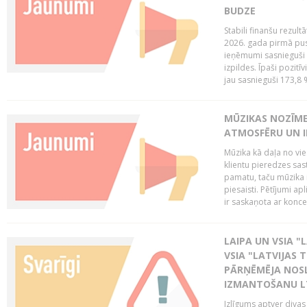
BUDZE
Stabili finanšu rezul
2026. gada pirmā pus
ieņēmumi sasnieguši 
izpildes. Īpaši pozitī
jau sasnieguši 173,8 
MŪZIKAS NOZĪME
ATMOSFĒRU UN I
Mūzika kā daļa no vie
klientu pieredzes sas
pamatu, taču mūzika i
piesaisti. Pētījumi a
ir saskaņota ar koncept
LAIPA UN VSIA "L
VSIA "LATVIJAS T
PĀRŅĒMĒJA NOSL
IZMANTOŠANU 
Izlīgums aptver divas