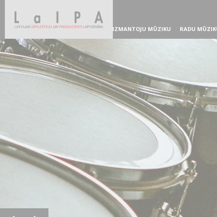
IZMANTOJU MŪZIKU
RADU MŪZIK