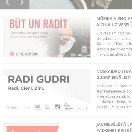
MŪZIKA VIENO A
AICINA UZ VESEL
Būt veselam nozīmē va
starp ķermeni, prātu
šādu ideju "Fonds Līd
kuras šī gada vadmotī
maksas un atvērts ikv
NOSKAIDROTI BA
GUDRI” FINĀLISTI
Konkurss tiek īstenots
stiprināt jauniešu izp
ievērošanu un atbildīgu
piedāvāt radošus un i
nelegālu mūzikas izm
JAUNIEVĒLĒTĀ LA
PADOMES PRIEKŠ