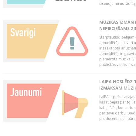
izcenojumu norādītaj
MŪZIKAS IZMAN
NEPIECIEŠAMS Z
Starptautiski pētījum
apmeklētāju uztveri 
ir saskaņota ar uzņēm
apmeklētāji ir gatavi 
piemērota mūzika. Vi
publiskās vietās ir sais
LAIPA NOSLĒDZ 
IZMAKSĀM MŪZIĶ
LaIPA ir pašu Latvija
kas rūpējas par to, lai
kafejnīcās, koncertos
par savu darbu. Biedr
producentus un pārstā