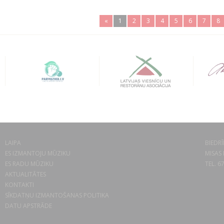
«
1
2
3
4
5
6
7
8
LAIPA
BIEDRĪ
ES IZMANTOJU MŪZIKU
MISAS 
ES RADU MŪZIKU
TEL. 6
AKTUALITĀTES
KONTAKTI
SĪKDATŅU IZMANTOŠANAS POLITIKA
DATU APSTRĀDE