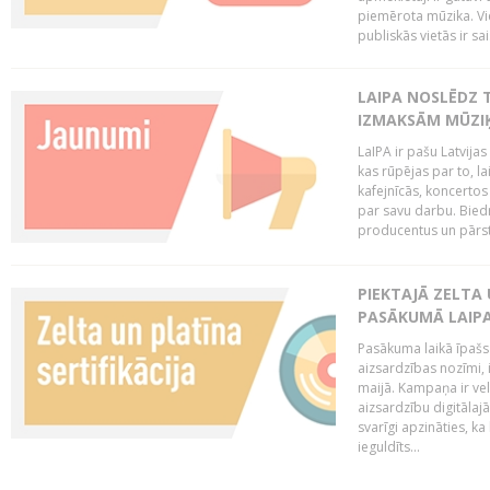
piemērota mūzika. Vi
publiskās vietās ir sais
LAIPA NOSLĒDZ 
IZMAKSĀM MŪZIĶ
LaIPA ir pašu Latvija
kas rūpējas par to, lai
kafejnīcās, koncertos
par savu darbu. Biedr
producentus un pārstā
PIEKTAJĀ ZELTA
PASĀKUMĀ LAIPA
Pasākuma laikā īpašs u
aizsardzības nozīmi,
maijā. Kampaņa ir vel
aizsardzību digitālajā
svarīgi apzināties, ka
ieguldīts...