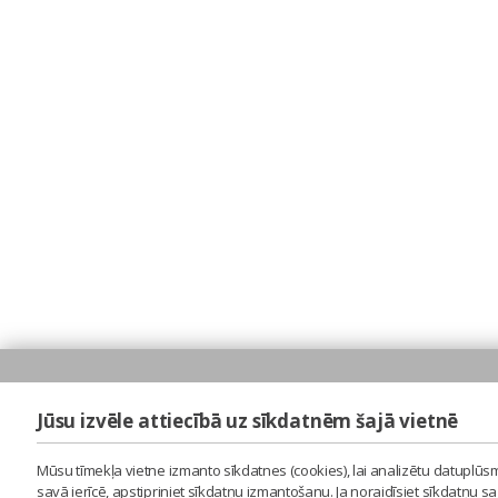
Jūsu izvēle attiecībā uz sīkdatnēm šajā vietnē
Mūsu tīmekļa vietne izmanto sīkdatnes (cookies), lai analizētu datuplūsm
savā ierīcē, apstipriniet sīkdatņu izmantošanu. Ja noraidīsiet sīkdatņu 