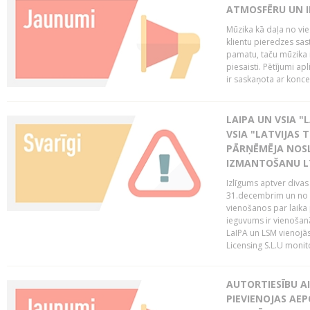
ATMOSFĒRU UN I
Mūzika kā daļa no vie
klientu pieredzes sas
pamatu, taču mūzika i
piesaisti. Pētījumi a
ir saskaņota ar koncept
LAIPA UN VSIA "L
VSIA "LATVIJAS T
PĀRŅĒMĒJA NOSL
IZMANTOŠANU 
Izlīgums aptver divas
31.decembrim un no 2
vienošanos par laika
ieguvums ir vienošan
LaIPA un LSM vienojā
Licensing S.L.U monito
AUTORTIESĪBU AI
PIEVIENOJAS AEP