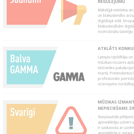
REGULĒJUMU
Mākslīgā intelekta str
un blakustiesību aizs
digitālajā vidē. Eirop
blakustiesībām digitāl
nodrošinātu taisnīgu
ATKLĀTS KONKU
Latvijas Izpildītāju 
mūzikas nozares apb
tiešraides pakalpoj
martā. Pretendentus l
profesionālo pieredzi
izcenojumu norādītaj
MŪZIKAS IZMAN
NEPIECIEŠAMS Z
Starptautiski pētījum
apmeklētāju uztveri 
ir saskaņota ar uzņēm
apmeklētāji ir gatavi 