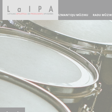
IZMANTOJU MŪZIKU
RADU MŪZIK