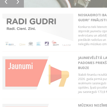
NOSKAIDROTI BA
GUDRI” FINĀLISTI
Konkurss tiek īstenots
stiprināt jauniešu izp
ievērošanu un atbildīgu
piedāvāt radošus un i
nelegālu mūzikas izm
JAUNIEVĒLĒTĀ LA
PADOMES PRIEKŠ
BUDZE
Stabili finanšu rezul
2026. gada pirmā pus
ieņēmumi sasnieguši 
izpildes. Īpaši pozitī
jau sasnieguši 173,8 
MŪZIKAS NOZĪME