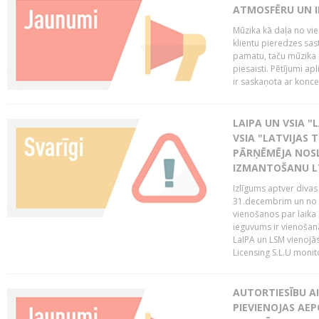
ATMOSFĒRU UN I
Mūzika kā daļa no vie
klientu pieredzes sas
pamatu, taču mūzika i
piesaisti. Pētījumi a
ir saskaņota ar koncept
LAIPA UN VSIA "L
VSIA "LATVIJAS T
PĀRŅĒMĒJA NOSL
IZMANTOŠANU 
Izlīgums aptver divas
31.decembrim un no 2
vienošanos par laika
ieguvums ir vienošan
LaIPA un LSM vienojā
Licensing S.L.U monito
AUTORTIESĪBU AI
PIEVIENOJAS AEP