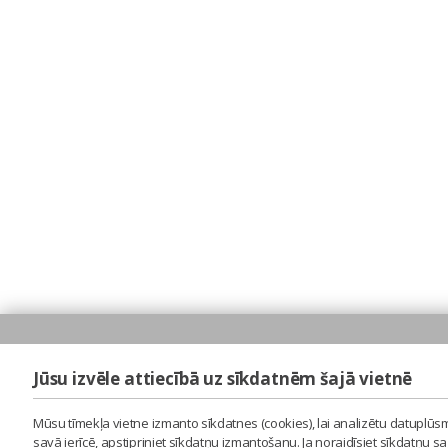
Jūsu izvēle attiecībā uz sīkdatnēm šajā vietnē
Mūsu tīmekļa vietne izmanto sīkdatnes (cookies), lai analizētu datuplūsm
savā ierīcē, apstipriniet sīkdatņu izmantošanu. Ja noraidīsiet sīkdatņu 