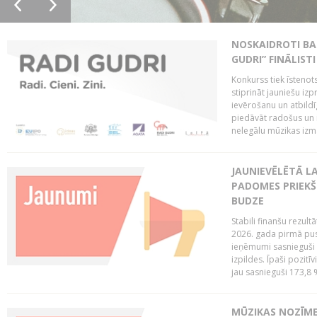
NOSKAIDROTI BA
GUDRI” FINĀLISTI
Konkurss tiek īstenots
stiprināt jauniešu izp
ievērošanu un atbildīgu
piedāvāt radošus un i
nelegālu mūzikas izm
JAUNIEVĒLĒTĀ LA
PADOMES PRIEKŠ
BUDZE
Stabili finanšu rezul
2026. gada pirmā pus
ieņēmumi sasnieguši 
izpildes. Īpaši pozitī
jau sasnieguši 173,8 
MŪZIKAS NOZĪME