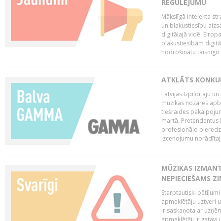
REGULĒJUMU
Mākslīgā intelekta str
un blakustiesību aizs
digitālajā vidē. Eirop
blakustiesībām digitāl
nodrošinātu taisnīgu
ATKLĀTS KONKU
Latvijas Izpildītāju 
mūzikas nozares apb
tiešraides pakalpoj
martā. Pretendentus l
profesionālo pieredzi
izcenojumu norādītaj
MŪZIKAS IZMAN
NEPIECIEŠAMS Z
Starptautiski pētījum
apmeklētāju uztveri 
ir saskaņota ar uzņēm
apmeklētāji ir gatavi 