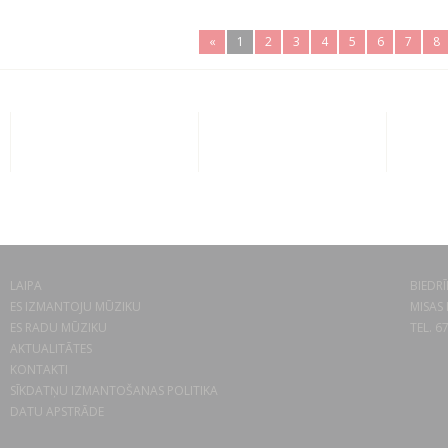
«
1
2
3
4
5
6
7
8
LAIPA
BIEDRĪ
ES IZMANTOJU MŪZIKU
MISAS 
ES RADU MŪZIKU
TEL. 6
AKTUALITĀTES
KONTAKTI
SĪKDATŅU IZMANTOŠANAS POLITIKA
DATU APSTRĀDE