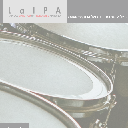
IZMANTOJU MŪZIKU
RADU MŪZIK