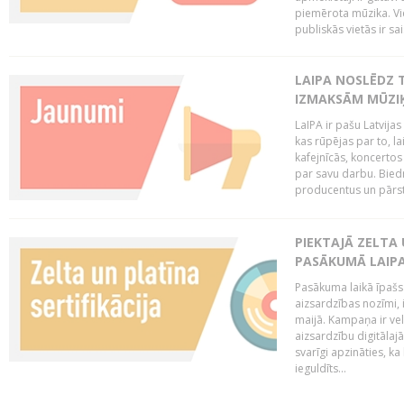
piemērota mūzika. Vi
publiskās vietās ir sais
LAIPA NOSLĒDZ 
IZMAKSĀM MŪZIĶ
LaIPA ir pašu Latvija
kas rūpējas par to, lai
kafejnīcās, koncertos
par savu darbu. Biedr
producentus un pārstā
PIEKTAJĀ ZELTA
PASĀKUMĀ LAIPA
Pasākuma laikā īpašs u
aizsardzības nozīmi,
maijā. Kampaņa ir vel
aizsardzību digitālajā
svarīgi apzināties, ka
ieguldīts...