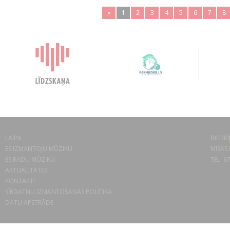
«
1
2
3
4
5
6
7
8
LAIPA
BIEDRĪ
ES IZMANTOJU MŪZIKU
MISAS 
ES RADU MŪZIKU
TEL. 6
AKTUALITĀTES
KONTAKTI
SĪKDATŅU IZMANTOŠANAS POLITIKA
DATU APSTRĀDE