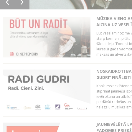
MŪZIKA VIENO A
AICINA UZ VESEL
Būt veselam nozīmē va
starp ķermeni, prātu
šādu ideju "Fonds Līd
kuras šī gada vadmotī
maksas un atvērts ikv
NOSKAIDROTI BA
GUDRI” FINĀLISTI
Konkurss tiek īstenots
stiprināt jauniešu izp
ievērošanu un atbildīgu
piedāvāt radošus un i
nelegālu mūzikas izm
JAUNIEVĒLĒTĀ LA
PADOMES PRIEKŠ