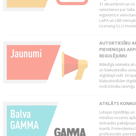
31.decembrim un no 2
vienošanos par laika
ieguvums ir vienošan
LaIPA un LSM vienojā
Licensing S.L.U monito
AUTORTIESĪBU AI
PIEVIENOJAS AEP
REGULĒJUMU
Mākslīgā intelekta str
un blakustiesību aizs
digitālajā vidē. Eirop
blakustiesībām digitāl
nodrošinātu taisnīgu
ATKLĀTS KONKU
Latvijas Izpildītāju 
mūzikas nozares apb
tiešraides pakalpoj
martā. Pretendentus l
profesionālo pieredzi