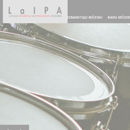
IZMANTOJU MŪZIKU
RADU MŪZIK