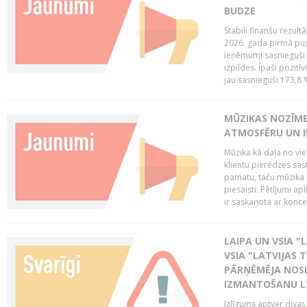
BUDZE
Stabili finanšu rezul
2026. gada pirmā pus
ieņēmumi sasnieguši 
izpildes. Īpaši pozitī
jau sasnieguši 173,8 
MŪZIKAS NOZĪME
ATMOSFĒRU UN I
Mūzika kā daļa no vie
klientu pieredzes sas
pamatu, taču mūzika i
piesaisti. Pētījumi a
ir saskaņota ar koncept
LAIPA UN VSIA "L
VSIA "LATVIJAS T
PĀRŅĒMĒJA NOSL
IZMANTOŠANU 
Izlīgums aptver divas