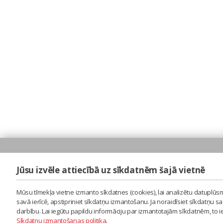
Jūsu izvēle attiecībā uz sīkdatnēm šajā vietnē
Mūsu tīmekļa vietne izmanto sīkdatnes (cookies), lai analizētu datuplūsm
savā ierīcē, apstipriniet sīkdatņu izmantošanu. Ja noraidīsiet sīkdatņu 
darbību. Lai iegūtu papildu informāciju par izmantotajām sīkdatnēm, to 
Sīkdatņu izmantošanas politika
.