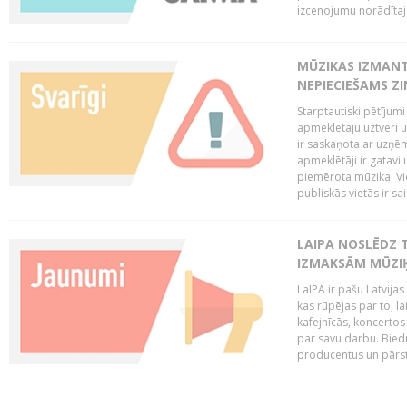
izcenojumu norādītaj
MŪZIKAS IZMAN
NEPIECIEŠAMS Z
Starptautiski pētījum
apmeklētāju uztveri 
ir saskaņota ar uzņēm
apmeklētāji ir gatavi 
piemērota mūzika. Vi
publiskās vietās ir sais
LAIPA NOSLĒDZ 
IZMAKSĀM MŪZIĶ
LaIPA ir pašu Latvija
kas rūpējas par to, lai
kafejnīcās, koncertos
par savu darbu. Biedr
producentus un pārstā