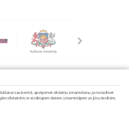
PVIENĪBA'
bāšanai savā ierīcē, apstipriniet sīkdatņu izmantošanu. Ja noraidīsiet
LAIPA.ORG
ajām sīkdatnēm, to ievāktajiem datiem, izmantotājiem un Jūsu tiesībām,