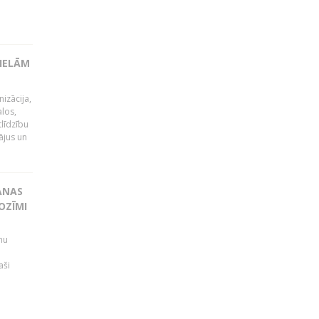
LIELĀM
izācija,
alos,
tlīdzību
ājus un
ANAS
OZĪMI
mu
aši