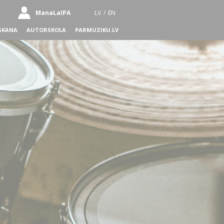
ManaLaIPA
LV
/
EN
SKANA
AUTORSKOLA
PARMUZIKU.LV