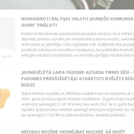
NOSKAIDROTI BALTIJAS VALSTU JAUNIEŠU KONKURSA 
GUDRI” FINĀLISTI
Konkurss tiek īstenots starptautiska projekta ietvaros, kura mērķis 
stiprināt jauniešu izpratni par intelektuālā īpašuma nozīmi, autorti
ievērošanu un atbildīgu rīcību digitālajā vidē. Dalībnieki tika aicināt
piedāvāt radošus un inovatīvus risinājumus, kas palīdzētu mazināt
nelegālu mūzikas izmantošanu un veicinātu godīgas mūzikas lietoša
JAUNIEVĒLĒTĀ LAIPA PADOME AIZVADA PIRMO SĒDI -
PADOMES PRIEKŠSĒDĒTĀJU ATKĀRTOTI IEVĒLĒTS RŪD
BUDZE
Stabili finanšu rezultāti un atlīdzības sadale Padome iepazinās ar 
2026. gada pirmā pusgada finanšu rezultātiem. Organizācijas kopē
ieņēmumi sasnieguši 2 141 914 eiro, kas veido 56,1 % no gada bu
izpildes. Īpaši pozitīvi rezultāti sasniegti televīzijas segmentā, kur
jau sasnieguši 173,8 % no plānotā budžeta. Savukārt publiskā...
MŪZIKAS NOZĪME VIESMĪLĪBAS NOZARĒ: KĀ RADĪT