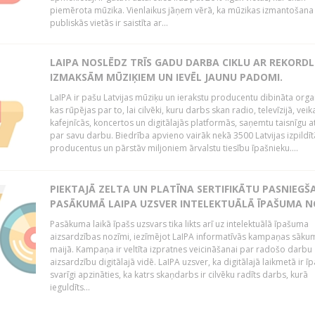
piemērota mūzika. Vienlaikus jāņem vērā, ka mūzikas izmantošana
publiskās vietās ir saistīta ar...
LAIPA NOSLĒDZ TRĪS GADU DARBA CIKLU AR REKORD
IZMAKSĀM MŪZIĶIEM UN IEVĒL JAUNU PADOMI.
LaIPA ir pašu Latvijas mūziķu un ierakstu producentu dibināta organ
kas rūpējas par to, lai cilvēki, kuru darbs skan radio, televīzijā, veik
kafejnīcās, koncertos un digitālajās platformās, saņemtu taisnīgu a
par savu darbu. Biedrība apvieno vairāk nekā 3500 Latvijas izpildīt
producentus un pārstāv miljoniem ārvalstu tiesību īpašnieku....
PIEKTAJĀ ZELTA UN PLATĪNA SERTIFIKĀTU PASNIEGŠ
PASĀKUMĀ LAIPA UZSVER INTELEKTUĀLĀ ĪPAŠUMA N
Pasākuma laikā īpašs uzsvars tika likts arī uz intelektuālā īpašuma
aizsardzības nozīmi, iezīmējot LaIPA informatīvās kampaņas sāku
maijā. Kampaņa ir veltīta izpratnes veicināšanai par radošo darbu
aizsardzību digitālajā vidē. LaIPA uzsver, ka digitālajā laikmetā ir īp
svarīgi apzināties, ka katrs skaņdarbs ir cilvēku radīts darbs, kurā
ieguldīts...