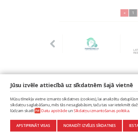
«
1
Jūsu izvēle attiecībā uz sīkdatnēm šajā vietnē
LAIPA
ES IZMANTOJU MŪZIKU
Mūsu tīmekļa vietne izmanto sīkdatnes (cookies), lai analizētu datuplūsmu
ES RADU MŪZIKU
sīkdatņu saglabāšanu, mēs tās nesaglabāsim, taču tas var ietekmēt dažu 
AKTUALITĀTES
lūdzam skatīt
Datu apstrāde
un
Sīkdatņu izmantošanas politika
.
KONTAKTI
SĪKDATŅU IZMANTOŠANAS POLITIKA
APSTIPRINĀT VISAS
NORAIDĪT IZVĒLES SĪKDATNES
IEST
DATU APSTRĀDE