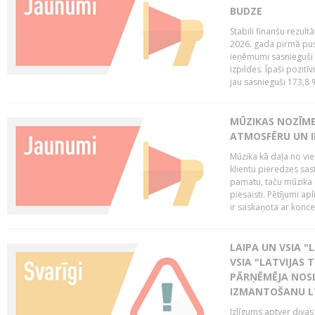
BUDZE
Stabili finanšu rezul
2026. gada pirmā pus
ieņēmumi sasnieguši 
izpildes. Īpaši pozitī
jau sasnieguši 173,8 
MŪZIKAS NOZĪME
ATMOSFĒRU UN I
Mūzika kā daļa no vie
klientu pieredzes sas
pamatu, taču mūzika i
piesaisti. Pētījumi a
ir saskaņota ar koncept
LAIPA UN VSIA "L
VSIA "LATVIJAS T
PĀRŅĒMĒJA NOSL
IZMANTOŠANU 
Izlīgums aptver divas