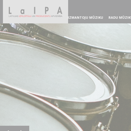
IZMANTOJU MŪZIKU
RADU MŪZIK