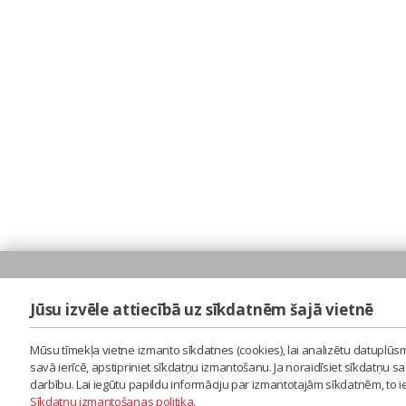
Jūsu izvēle attiecībā uz sīkdatnēm šajā vietnē
Mūsu tīmekļa vietne izmanto sīkdatnes (cookies), lai analizētu datuplūsm
savā ierīcē, apstipriniet sīkdatņu izmantošanu. Ja noraidīsiet sīkdatņu 
darbību. Lai iegūtu papildu informāciju par izmantotajām sīkdatnēm, to 
Sīkdatņu izmantošanas politika
.