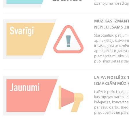
izcenojumu norādītaj
MŪZIKAS IZMAN
NEPIECIEŠAMS Z
Starptautiski pētījum
apmeklētāju uztveri 
ir saskaņota ar uzņēm
apmeklētāji ir gatavi 
piemērota mūzika. Vi
publiskās vietās ir sais
LAIPA NOSLĒDZ 
IZMAKSĀM MŪZIĶ
LaIPA ir pašu Latvija
kas rūpējas par to, lai
kafejnīcās, koncertos
par savu darbu. Biedr
producentus un pārstā