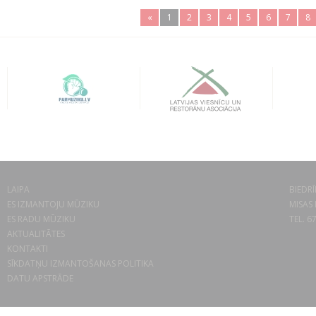
«
1
2
3
4
5
6
7
8
LAIPA
BIEDRĪ
ES IZMANTOJU MŪZIKU
MISAS 
ES RADU MŪZIKU
TEL. 6
AKTUALITĀTES
KONTAKTI
SĪKDATŅU IZMANTOŠANAS POLITIKA
DATU APSTRĀDE