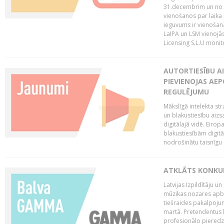
31.decembrim un no 2
vienošanos par laika
ieguvums ir vienošan
LaIPA un LSM vienojā
Licensing S.L.U monito
AUTORTIESĪBU AI
PIEVIENOJAS AEP
REGULĒJUMU
Mākslīgā intelekta str
un blakustiesību aizs
digitālajā vidē. Eirop
blakustiesībām digitāl
nodrošinātu taisnīgu
ATKLĀTS KONKU
Latvijas Izpildītāju 
mūzikas nozares apb
tiešraides pakalpoj
martā. Pretendentus l
profesionālo pieredzi