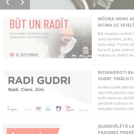
MŪZIKA VIENO A
AICINA UZ VESEL
Būt veselam nozīmē va
starp ķermeni, prātu
šādu ideju "Fonds Līd
kuras šī gada vadmotī
maksas un atvērts ikv
NOSKAIDROTI BA
GUDRI” FINĀLISTI
Konkurss tiek īstenots
stiprināt jauniešu izp
ievērošanu un atbildīgu
piedāvāt radošus un i
nelegālu mūzikas izm
JAUNIEVĒLĒTĀ LA
PADOMES PRIEKŠ