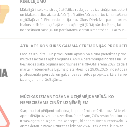
REGULĒJUMU
Mākslīgā intelekta straujā attīstība rada jaunus izaicinājumus autor
un blakustiesību aizsardzībā, īpaši attiecībā uz darbu izmantošanu
digitālajā vidē. Eiropas Komisija ir uzsākusi Direktīvas par autorti
blakustiesībām digitālajā vienotajā tirgū (DSM) pārskatīšanu, lai
nodrošinātu taisnīgu un pārskatāmu darbu izmantošanu. LaIPA ir...
ATKLĀTS KONKURSS GAMMA CEREMONIJAS PRODUC
Latvijas Izpildītāju un producentu apvienība aicina pieteikties pro
mūzikas nozares apbalvojuma GAMMA ceremonijas norises un TV
tiešraides pakalpojuma nodrošināšanai XIAOMI arēnā 2027 gada 1
martā. Pretendentus lūgums pieteikties līdz 29.06.2026., nosūtot s
profesionālo pieredzi un galvenos realizētos projektus, kā arī sni
izcenojumu norādītajām...
MŪZIKAS IZMANTOŠANA UZŅĒMĒJDARBĪBĀ: KO
NEPIECIEŠAMS ZINĀT UZŅĒMĒJIEM
Starptautiski pētījumi apliecina, ka piemērota mūzika pozitīvi iete
apmeklētāju uztveri un uzvedību. Piemēram, 76% restorānu, kuros
ir saskaņota ar uzņēmuma konceptu, klientiem šķiet autentiskāki. S
apmeklētāji ir gatavi uzturēties līdz pat 26% ilgāk vietās, kur skan