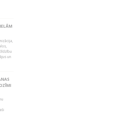
LIELĀM
izācija,
alos,
tlīdzību
ājus un
ANAS
OZĪMI
mu
aši