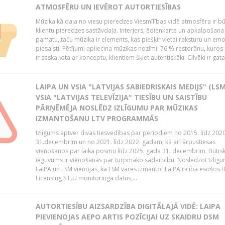
ATMOSFĒRU UN IEVĒROT AUTORTIESĪBAS
Mūzika kā daļa no viesu pieredzes Viesmīlības vidē atmosfēra ir bū
klientu pieredzes sastāvdaļa. Interjers, ēdienkarte un apkalpošana
pamatu, taču mūzika ir elements, kas piešķir vietai raksturu un em
piesaisti. Pētījumi apliecina mūzikas nozīmi: 76 % restorānu, kuros
ir saskaņota ar konceptu, klientiem šķiet autentiskāki. Cilvēki ir gatav
LAIPA UN VSIA "LATVIJAS SABIEDRISKAIS MEDIJS" (LSM
VSIA "LATVIJAS TELEVĪZIJA" TIESĪBU UN SAISTĪBU
PĀRŅĒMĒJA NOSLĒDZ IZLĪGUMU PAR MŪZIKAS
IZMANTOŠANU LTV PROGRAMMĀS
Izlīgums aptver divas tiesvedības par periodiem no 2015. līdz 202
31.decembrim un no 2021. līdz 2022. gadam, kā arī ārpustiesas
vienošanos par laika posmu līdz 2025. gada 31. decembrim. Būtis
ieguvums ir vienošanās par turpmāko sadarbību. Noslēdzot Izlīgu
LaIPA un LSM vienojās, ka LSM varēs izmantot LaIPA rīcībā esošos
Licensing S.L.U monitoringa datus,...
AUTORTIESĪBU AIZSARDZĪBA DIGITĀLAJĀ VIDĒ: LAIPA
PIEVIENOJAS AEPO ARTIS POZĪCIJAI UZ SKAIDRU DSM