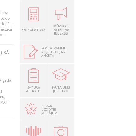
tiska
 veido
ocionālu
MŪZIKAS
 mūzika
KALKULATORS
PATĒRIŅA
INDEKSS
i...
FONOGRAMMU
REĢISTRĀCIJAS
) KĀ
ANKETA
0. gada
SATURA
JAUTĀJUMS
ks
ATSKAITE
JURISTAM
mu,
 BMAT
BIEŽĀK
UZDOTIE
JAUTĀJUMI