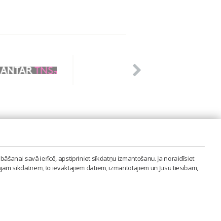
PVIENĪBA'
bāšanai savā ierīcē, apstipriniet sīkdatņu izmantošanu. Ja noraidīsiet
LAIPA.ORG
ajām sīkdatnēm, to ievāktajiem datiem, izmantotājiem un Jūsu tiesībām,