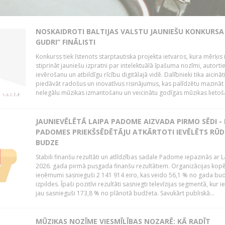
NOSKAIDROTI BALTIJAS VALSTU JAUNIEŠU KONKURSA 
GUDRI” FINĀLISTI
Konkurss tiek īstenots starptautiska projekta ietvaros, kura mērķis 
stiprināt jauniešu izpratni par intelektuālā īpašuma nozīmi, autorti
ievērošanu un atbildīgu rīcību digitālajā vidē. Dalībnieki tika aicināt
piedāvāt radošus un inovatīvus risinājumus, kas palīdzētu mazināt
nelegālu mūzikas izmantošanu un veicinātu godīgas mūzikas lietoša
JAUNIEVĒLĒTĀ LAIPA PADOME AIZVADA PIRMO SĒDI -
PADOMES PRIEKŠSĒDĒTĀJU ATKĀRTOTI IEVĒLĒTS RŪD
BUDZE
Stabili finanšu rezultāti un atlīdzības sadale Padome iepazinās ar 
2026. gada pirmā pusgada finanšu rezultātiem. Organizācijas kopē
ieņēmumi sasnieguši 2 141 914 eiro, kas veido 56,1 % no gada bu
izpildes. Īpaši pozitīvi rezultāti sasniegti televīzijas segmentā, kur
jau sasnieguši 173,8 % no plānotā budžeta. Savukārt publiskā...
MŪZIKAS NOZĪME VIESMĪLĪBAS NOZARĒ: KĀ RADĪT