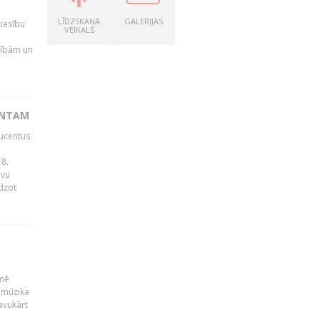
LĪDZSKAŅA
GALERIJAS
tiesību
VEIKALS
esībām un
ENTAM
ducentus
8.
avu
edzot
kmē
 mūzika
avukārt