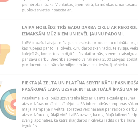
piemērota mūzika. Vienlaikus jāņem vērā, ka mūzikas izmantošana
publiskās vietās ir saistīta ar...
LAIPA NOSLĒDZ TRĪS GADU DARBA CIKLU AR REKORD
IZMAKSĀM MŪZIĶIEM UN IEVĒL JAUNU PADOMI.
LaIPA ir pašu Latvijas mūziķu un ierakstu producentu dibināta organ
kas rūpējas par to, lai cilvēki, kuru darbs skan radio, televīzijā, veik
kafejnīcās, koncertos un digitālajās platformās, saņemtu taisnīgu a
par savu darbu. Biedrība apvieno vairāk nekā 3500 Latvijas izpildīt
producentus un pārstāv miljoniem ārvalstu tiesību īpašnieku....
PIEKTAJĀ ZELTA UN PLATĪNA SERTIFIKĀTU PASNIEGŠ
PASĀKUMĀ LAIPA UZSVER INTELEKTUĀLĀ ĪPAŠUMA N
Pasākuma laikā īpašs uzsvars tika likts arī uz intelektuālā īpašuma
aizsardzības nozīmi, iezīmējot LaIPA informatīvās kampaņas sāku
maijā. Kampaņa ir veltīta izpratnes veicināšanai par radošo darbu
aizsardzību digitālajā vidē. LaIPA uzsver, ka digitālajā laikmetā ir īp
svarīgi apzināties, ka katrs skaņdarbs ir cilvēku radīts darbs, kurā
ieguldīts...