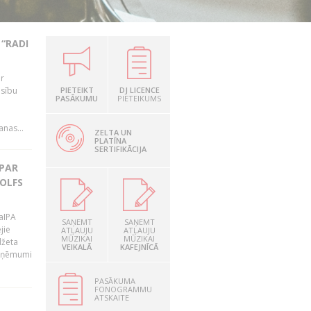
“RADI
ir
esību
PIETEIKT
DJ LICENCE
PASĀKUMU
PIETEIKUMS
i
nas...
ZELTA UN
PLATĪNA
SERTIFIKĀCIJA
 PAR
OLFS
LaIPA
SAŅEMT
SAŅEMT
jie
ATĻAUJU
ATĻAUJU
MŪZIKAI
MŪZIKAI
džeta
VEIKALĀ
KAFEJNĪCĀ
 ieņēmumi
PASĀKUMA
FONOGRAMMU
ATSKAITE