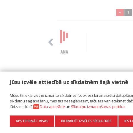
«
1
Jūsu izvēle attiecībā uz sīkdatnēm šajā vietnē
LAIPA
ES IZMANTOJU MŪZIKU
Mūsu tīmekļa vietne izmanto sīkdatnes (cookies), lai analizētu datuplūsmu
ES RADU MŪZIKU
sīkdatņu saglabāšanu, mēs tās nesaglabāsim, taču tas var ietekmēt dažu 
AKTUALITĀTES
lūdzam skatīt
Datu apstrāde
un
Sīkdatņu izmantošanas politika
.
KONTAKTI
SĪKDATŅU IZMANTOŠANAS POLITIKA
APSTIPRINĀT VISAS
NORAIDĪT IZVĒLES SĪKDATNES
IEST
DATU APSTRĀDE