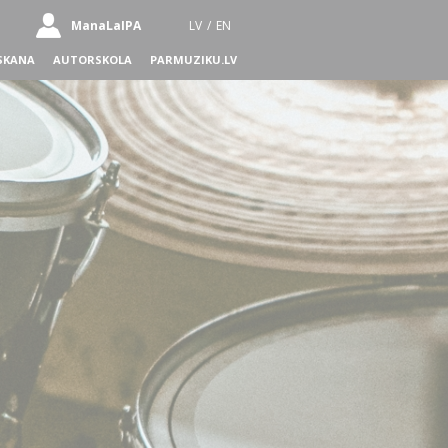
ManaLaIPA
LV
/
EN
SKANA
AUTORSKOLA
PARMUZIKU.LV