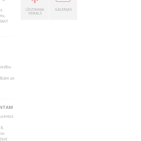
LĪDZSKAŅA
GALERIJAS
ks
VEIKALS
mu,
 BMAT
tiesību
esībām un
ENTAM
ducentus
8.
avu
edzot