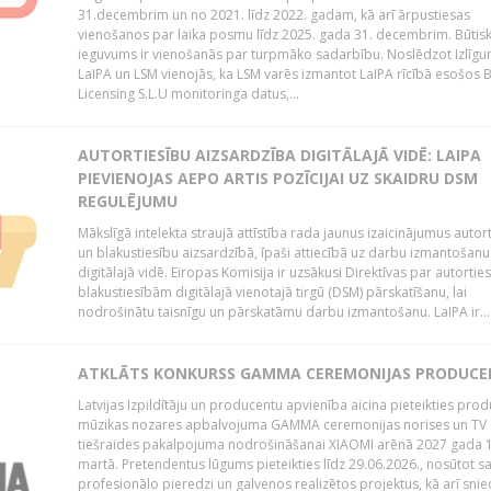
31.decembrim un no 2021. līdz 2022. gadam, kā arī ārpustiesas
vienošanos par laika posmu līdz 2025. gada 31. decembrim. Būtis
ieguvums ir vienošanās par turpmāko sadarbību. Noslēdzot Izlīgu
LaIPA un LSM vienojās, ka LSM varēs izmantot LaIPA rīcībā esošos
Licensing S.L.U monitoringa datus,...
AUTORTIESĪBU AIZSARDZĪBA DIGITĀLAJĀ VIDĒ: LAIPA
PIEVIENOJAS AEPO ARTIS POZĪCIJAI UZ SKAIDRU DSM
REGULĒJUMU
Mākslīgā intelekta straujā attīstība rada jaunus izaicinājumus autor
un blakustiesību aizsardzībā, īpaši attiecībā uz darbu izmantošanu
digitālajā vidē. Eiropas Komisija ir uzsākusi Direktīvas par autorti
blakustiesībām digitālajā vienotajā tirgū (DSM) pārskatīšanu, lai
nodrošinātu taisnīgu un pārskatāmu darbu izmantošanu. LaIPA ir...
ATKLĀTS KONKURSS GAMMA CEREMONIJAS PRODUC
Latvijas Izpildītāju un producentu apvienība aicina pieteikties pro
mūzikas nozares apbalvojuma GAMMA ceremonijas norises un TV
tiešraides pakalpojuma nodrošināšanai XIAOMI arēnā 2027 gada 1
martā. Pretendentus lūgums pieteikties līdz 29.06.2026., nosūtot s
profesionālo pieredzi un galvenos realizētos projektus, kā arī sni