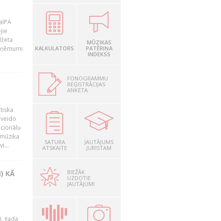
LaIPA
jie
džeta
MŪZIKAS
 ieņēmumi
KALKULATORS
PATĒRIŅA
INDEKSS
FONOGRAMMU
REĢISTRĀCIJAS
ANKETA
tiska
 veido
ocionālu
 mūzika
SATURA
JAUTĀJUMS
i...
ATSKAITE
JURISTAM
BIEŽĀK
) KĀ
UZDOTIE
JAUTĀJUMI
0. gada