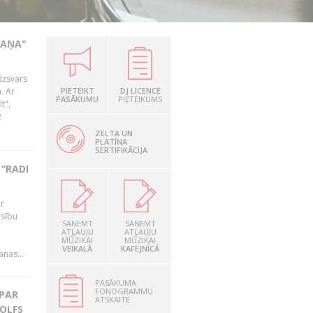
KAŅA"
dzsvars
. Ar
PIETEIKT
DJ LICENCE
PASĀKUMU
PIETEIKUMS
t",
z
ZELTA UN
PLATĪNA
SERTIFIKĀCIJA
“RADI
ir
esību
SAŅEMT
SAŅEMT
i
ATĻAUJU
ATĻAUJU
MŪZIKAI
MŪZIKAI
VEIKALĀ
KAFEJNĪCĀ
nas...
PASĀKUMA
FONOGRAMMU
 PAR
ATSKAITE
OLFS