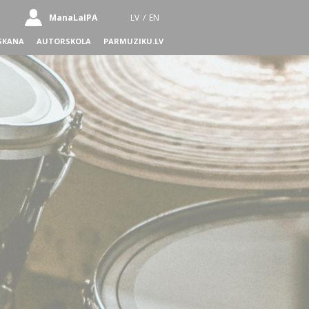
ManaLaIPA
LV
/
EN
SKANA
AUTORSKOLA
PARMUZIKU.LV