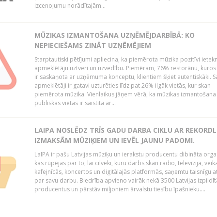
izcenojumu norādītajām...
MŪZIKAS IZMANTOŠANA UZŅĒMĒJDARBĪBĀ: KO
NEPIECIEŠAMS ZINĀT UZŅĒMĒJIEM
Starptautiski pētījumi apliecina, ka piemērota mūzika pozitīvi iete
apmeklētāju uztveri un uzvedību. Piemēram, 76% restorānu, kuros
ir saskaņota ar uzņēmuma konceptu, klientiem šķiet autentiskāki. S
apmeklētāji ir gatavi uzturēties līdz pat 26% ilgāk vietās, kur skan
piemērota mūzika. Vienlaikus jāņem vērā, ka mūzikas izmantošana
publiskās vietās ir saistīta ar...
LAIPA NOSLĒDZ TRĪS GADU DARBA CIKLU AR REKORD
IZMAKSĀM MŪZIĶIEM UN IEVĒL JAUNU PADOMI.
LaIPA ir pašu Latvijas mūziķu un ierakstu producentu dibināta organ
kas rūpējas par to, lai cilvēki, kuru darbs skan radio, televīzijā, veik
kafejnīcās, koncertos un digitālajās platformās, saņemtu taisnīgu a
par savu darbu. Biedrība apvieno vairāk nekā 3500 Latvijas izpildīt
producentus un pārstāv miljoniem ārvalstu tiesību īpašnieku....