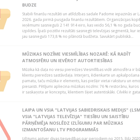
BUDZE
Stabili finanšu rezultāti un atlīdzības sadale Padome iepazinās ar 
2026. gada pirmā pusgada finanšu rezultātiem. Organizācijas kopē
ieņēmumi sasnieguši 2 141 914 eiro, kas veido 56,1 % no gada bu
izpildes. Īpaši pozitīvi rezultāti sasniegti televīzijas segmentā, kur
jau sasnieguši 173,8 % no plānotā budžeta. Savukārt publiskā...
MŪZIKAS NOZĪME VIESMĪLĪBAS NOZARĒ: KĀ RADĪT
ATMOSFĒRU UN IEVĒROT AUTORTIESĪBAS
Mūzika kā daļa no viesu pieredzes Viesmīlības vidē atmosfēra ir bū
klientu pieredzes sastāvdaļa. Interjers, ēdienkarte un apkalpošana
pamatu, taču mūzika ir elements, kas piešķir vietai raksturu un em
piesaisti. Pētījumi apliecina mūzikas nozīmi: 76 % restorānu, kuros
ir saskaņota ar konceptu, klientiem šķiet autentiskāki. Cilvēki ir gatav
LAIPA UN VSIA "LATVIJAS SABIEDRISKAIS MEDIJS" (LSM
VSIA "LATVIJAS TELEVĪZIJA" TIESĪBU UN SAISTĪBU
PĀRŅĒMĒJA NOSLĒDZ IZLĪGUMU PAR MŪZIKAS
IZMANTOŠANU LTV PROGRAMMĀS
Izlīgums aptver divas tiesvedības par periodiem no 2015. līdz 202