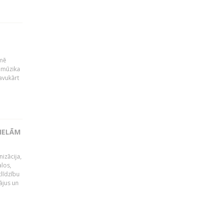
kmē
 mūzika
avukārt
LIELĀM
izācija,
alos,
tlīdzību
ājus un