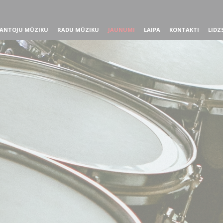
ANTOJU MŪZIKU
RADU MŪZIKU
JAUNUMI
LAIPA
KONTAKTI
LIDZ