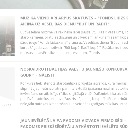
MŪZIKA VIENO ARĪ ĀRPUS SKATUVES – "FONDS LĪDZS
AICINA UZ VESELĪBAS DIENU "BŪT UN RADĪT".
Būt veselam nozīmē vairāk nekā labu pašsajūtu. Tas ir veselums, lī
starp ķermeni, prātu, radošumu un cilvēkiem, ar kuriem esam kopā
šādu ideju "Fonds Līdzskaņa" aicina uz Veselības dienu "Būt un radī
kuras šī gada vadmotīvs ir "Būt kopā. Radīt kopā.”. Pasākums ir be
maksas un atvērts ikvienam interesentam. “Fonds...
NOSKAIDROTI BALTIJAS VALSTU JAUNIEŠU KONKURSA 
GUDRI” FINĀLISTI
Konkurss tiek īstenots starptautiska projekta ietvaros, kura mērķis 
stiprināt jauniešu izpratni par intelektuālā īpašuma nozīmi, autorti
ievērošanu un atbildīgu rīcību digitālajā vidē. Dalībnieki tika aicināt
piedāvāt radošus un inovatīvus risinājumus, kas palīdzētu mazināt
nelegālu mūzikas izmantošanu un veicinātu godīgas mūzikas lietoša
JAUNIEVĒLĒTĀ LAIPA PADOME AIZVADA PIRMO SĒDI -
PADOMES PRIEKŠSĒDĒTĀJU ATKĀRTOTI IEVĒLĒTS RŪD