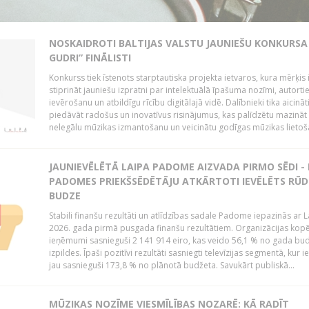
NOSKAIDROTI BALTIJAS VALSTU JAUNIEŠU KONKURSA 
GUDRI” FINĀLISTI
Konkurss tiek īstenots starptautiska projekta ietvaros, kura mērķis 
stiprināt jauniešu izpratni par intelektuālā īpašuma nozīmi, autorti
ievērošanu un atbildīgu rīcību digitālajā vidē. Dalībnieki tika aicināt
piedāvāt radošus un inovatīvus risinājumus, kas palīdzētu mazināt
nelegālu mūzikas izmantošanu un veicinātu godīgas mūzikas lietoša
JAUNIEVĒLĒTĀ LAIPA PADOME AIZVADA PIRMO SĒDI -
PADOMES PRIEKŠSĒDĒTĀJU ATKĀRTOTI IEVĒLĒTS RŪD
BUDZE
Stabili finanšu rezultāti un atlīdzības sadale Padome iepazinās ar 
2026. gada pirmā pusgada finanšu rezultātiem. Organizācijas kopē
ieņēmumi sasnieguši 2 141 914 eiro, kas veido 56,1 % no gada bu
izpildes. Īpaši pozitīvi rezultāti sasniegti televīzijas segmentā, kur
jau sasnieguši 173,8 % no plānotā budžeta. Savukārt publiskā...
MŪZIKAS NOZĪME VIESMĪLĪBAS NOZARĒ: KĀ RADĪT