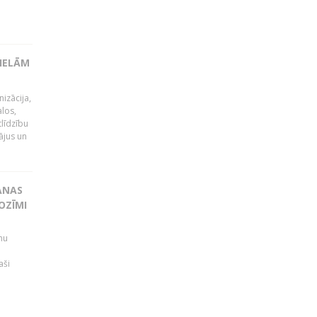
LIELĀM
izācija,
alos,
tlīdzību
ājus un
ANAS
OZĪMI
mu
aši