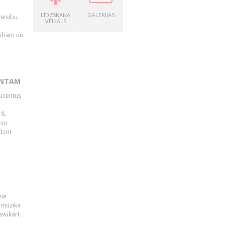
LĪDZSKAŅA
GALERIJAS
tiesību
VEIKALS
esībām un
ENTAM
ducentus
8.
avu
edzot
kmē
 mūzika
avukārt