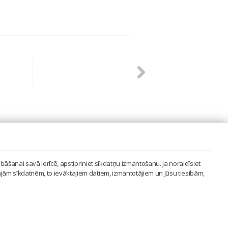
PVIENĪBA'
bāšanai savā ierīcē, apstipriniet sīkdatņu izmantošanu. Ja noraidīsiet
LAIPA.ORG
ajām sīkdatnēm, to ievāktajiem datiem, izmantotājiem un Jūsu tiesībām,