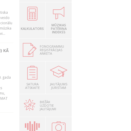
tiska
 veido
ocionālu
MŪZIKAS
 mūzika
KALKULATORS
PATĒRIŅA
INDEKSS
i...
FONOGRAMMU
REĢISTRĀCIJAS
) KĀ
ANKETA
0. gada
SATURA
JAUTĀJUMS
ks
ATSKAITE
JURISTAM
mu,
 BMAT
BIEŽĀK
UZDOTIE
JAUTĀJUMI