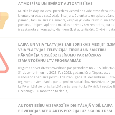
ATMOSFĒRU UN IEVĒROT AUTORTIESĪBAS
Mūzika kā daļa no viesu pieredzes Viesmīlības vidē atmosfēra ir bū
klientu pieredzes sastāvdaļa. Interjers, ēdienkarte un apkalpošana
pamatu, taču mūzika ir elements, kas piešķir vietai raksturu un em
piesaisti. Pētījumi apliecina mūzikas nozīmi: 76 % restorānu, kuros
ir saskaņota ar konceptu, klientiem šķiet autentiskāki. Cilvēki ir gatav
LAIPA UN VSIA "LATVIJAS SABIEDRISKAIS MEDIJS" (LSM
VSIA "LATVIJAS TELEVĪZIJA" TIESĪBU UN SAISTĪBU
PĀRŅĒMĒJA NOSLĒDZ IZLĪGUMU PAR MŪZIKAS
IZMANTOŠANU LTV PROGRAMMĀS
Izlīgums aptver divas tiesvedības par periodiem no 2015. līdz 202
31.decembrim un no 2021. līdz 2022. gadam, kā arī ārpustiesas
vienošanos par laika posmu līdz 2025. gada 31. decembrim. Būtis
ieguvums ir vienošanās par turpmāko sadarbību. Noslēdzot Izlīgu
LaIPA un LSM vienojās, ka LSM varēs izmantot LaIPA rīcībā esošos
Licensing S.L.U monitoringa datus,...
AUTORTIESĪBU AIZSARDZĪBA DIGITĀLAJĀ VIDĒ: LAIPA
PIEVIENOJAS AEPO ARTIS POZĪCIJAI UZ SKAIDRU DSM