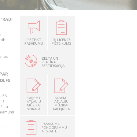
“RADI
ir
esību
PIETEIKT
DJ LICENCE
PASĀKUMU
PIETEIKUMS
i
nas...
ZELTA UN
PLATĪNA
SERTIFIKĀCIJA
 PAR
OLFS
LaIPA
SAŅEMT
SAŅEMT
jie
ATĻAUJU
ATĻAUJU
MŪZIKAI
MŪZIKAI
džeta
VEIKALĀ
KAFEJNĪCĀ
 ieņēmumi
PASĀKUMA
FONOGRAMMU
ATSKAITE