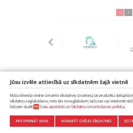
«
1
Jūsu izvēle attiecībā uz sīkdatnēm šajā vietnē
LAIPA
ES IZMANTOJU MŪZIKU
Mūsu tīmekļa vietne izmanto sīkdatnes (cookies), lai analizētu datuplūsmu
ES RADU MŪZIKU
sīkdatņu saglabāšanu, mēs tās nesaglabāsim, taču tas var ietekmēt dažu 
AKTUALITĀTES
lūdzam skatīt
Datu apstrāde
un
Sīkdatņu izmantošanas politika
.
KONTAKTI
SĪKDATŅU IZMANTOŠANAS POLITIKA
APSTIPRINĀT VISAS
NORAIDĪT IZVĒLES SĪKDATNES
IEST
DATU APSTRĀDE