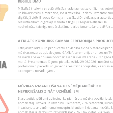
REGULĒJUMU
Mākslīgā intelekta straujā attīstība rada jaunus izaicinājumus autor
un blakustiesību aizsardzībā, īpaši attiecībā uz darbu izmantošanu
digitālajā vidē. Eiropas Komisija ir uzsākusi Direktīvas par autorti
blakustiesībām digitālajā vienotajā tirgū (DSM) pārskatīšanu, lai
nodrošinātu taisnīgu un pārskatāmu darbu izmantošanu. LaIPA ir...
ATKLĀTS KONKURSS GAMMA CEREMONIJAS PRODUC
Latvijas Izpildītāju un producentu apvienība aicina pieteikties pro
mūzikas nozares apbalvojuma GAMMA ceremonijas norises un TV
tiešraides pakalpojuma nodrošināšanai XIAOMI arēnā 2027 gada 1
martā. Pretendentus lūgums pieteikties līdz 29.06.2026., nosūtot s
profesionālo pieredzi un galvenos realizētos projektus, kā arī sni
izcenojumu norādītajām...
MŪZIKAS IZMANTOŠANA UZŅĒMĒJDARBĪBĀ: KO
NEPIECIEŠAMS ZINĀT UZŅĒMĒJIEM
Starptautiski pētījumi apliecina, ka piemērota mūzika pozitīvi iete
apmeklētāju uztveri un uzvedību. Piemēram, 76% restorānu, kuros
ir saskaņota ar uzņēmuma konceptu, klientiem šķiet autentiskāki. S
apmeklētāji ir gatavi uzturēties līdz pat 26% ilgāk vietās, kur skan