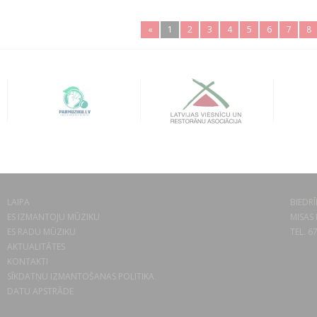
«
1
2
3
4
5
6
7
8
LAIPA
BIEDRĪ
ES IZMANTOJU MŪZIKU
MISAS 
ES RADU MŪZIKU
TEL. 6
AKTUALITĀTES
KONTAKTI
SĪKDATŅU IZMANTOŠANAS POLITIKA
DATU APSTRĀDE