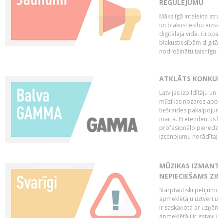
REGULĒJUMU
Mākslīgā intelekta str
un blakustiesību aizs
digitālajā vidē. Eirop
blakustiesībām digitāl
nodrošinātu taisnīgu
ATKLĀTS KONKU
Latvijas Izpildītāju 
mūzikas nozares apb
tiešraides pakalpoj
martā. Pretendentus l
profesionālo pieredzi
izcenojumu norādītaj
MŪZIKAS IZMAN
NEPIECIEŠAMS Z
Starptautiski pētījum
apmeklētāju uztveri 
ir saskaņota ar uzņēm
apmeklētāji ir gatavi 