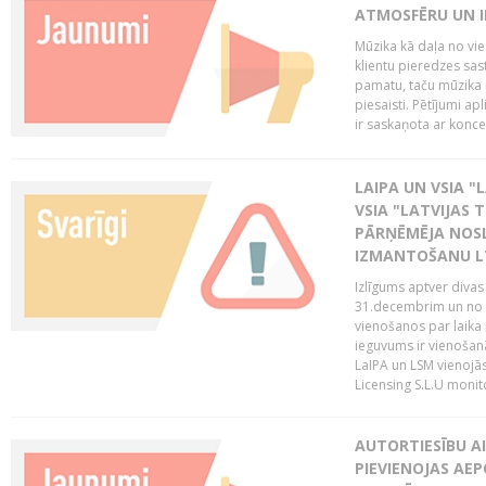
ATMOSFĒRU UN I
Mūzika kā daļa no vie
klientu pieredzes sas
pamatu, taču mūzika i
piesaisti. Pētījumi a
ir saskaņota ar koncept
LAIPA UN VSIA "L
VSIA "LATVIJAS T
PĀRŅĒMĒJA NOSL
IZMANTOŠANU 
Izlīgums aptver divas
31.decembrim un no 2
vienošanos par laika
ieguvums ir vienošan
LaIPA un LSM vienojā
Licensing S.L.U monito
AUTORTIESĪBU AI
PIEVIENOJAS AEP