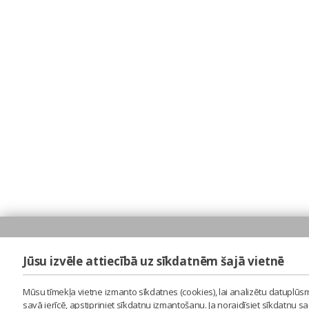
Jūsu izvēle attiecībā uz sīkdatnēm šajā vietnē
Mūsu tīmekļa vietne izmanto sīkdatnes (cookies), lai analizētu datuplūsm
savā ierīcē, apstipriniet sīkdatņu izmantošanu. Ja noraidīsiet sīkdatņu 