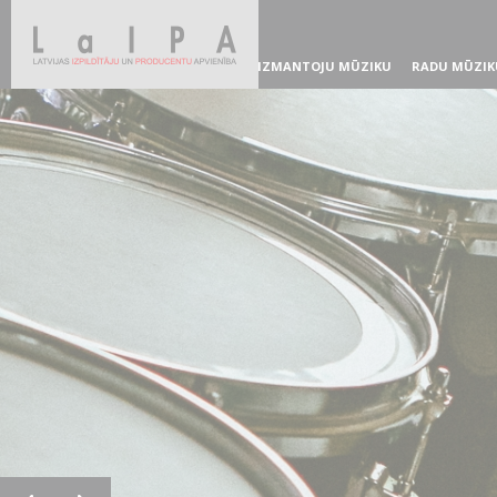
IZMANTOJU MŪZIKU
RADU MŪZIK