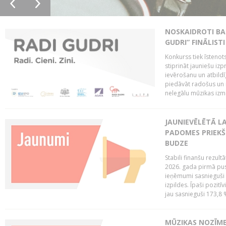
NOSKAIDROTI BA
GUDRI” FINĀLISTI
Konkurss tiek īstenots
stiprināt jauniešu izp
ievērošanu un atbildīgu
piedāvāt radošus un i
nelegālu mūzikas izm
JAUNIEVĒLĒTĀ LA
PADOMES PRIEKŠ
BUDZE
Stabili finanšu rezul
2026. gada pirmā pus
ieņēmumi sasnieguši 
izpildes. Īpaši pozitī
jau sasnieguši 173,8 
MŪZIKAS NOZĪME