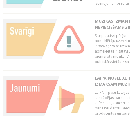
izcenojumu norādītaj
MŪZIKAS IZMAN
NEPIECIEŠAMS Z
Starptautiski pētījum
apmeklētāju uztveri 
ir saskaņota ar uzņēm
apmeklētāji ir gatavi 
piemērota mūzika. Vi
publiskās vietās ir sais
LAIPA NOSLĒDZ 
IZMAKSĀM MŪZIĶ
LaIPA ir pašu Latvija
kas rūpējas par to, lai
kafejnīcās, koncertos
par savu darbu. Biedr
producentus un pārstā