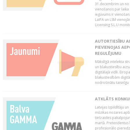
31.decembrim un no 2
vienošanos par laika
ieguvums ir vienošan
LaIPA un LSM vienojā
Licensing S.L.U monito
AUTORTIESĪBU AI
PIEVIENOJAS AEP
REGULĒJUMU
Mākslīgā intelekta str
un blakustiesību aizs
digitālajā vidē. Eirop
blakustiesībām digitāl
nodrošinātu taisnīgu
ATKLĀTS KONKU
Latvijas Izpildītāju 
mūzikas nozares apb
tiešraides pakalpoj
martā. Pretendentus l
profesionālo pieredzi