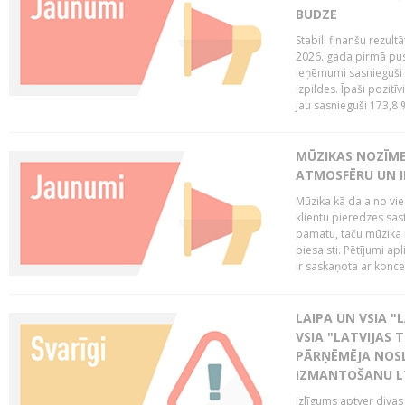
BUDZE
Stabili finanšu rezul
2026. gada pirmā pus
ieņēmumi sasnieguši 
izpildes. Īpaši pozitī
jau sasnieguši 173,8 
MŪZIKAS NOZĪME
ATMOSFĒRU UN I
Mūzika kā daļa no vie
klientu pieredzes sas
pamatu, taču mūzika i
piesaisti. Pētījumi a
ir saskaņota ar koncept
LAIPA UN VSIA "L
VSIA "LATVIJAS T
PĀRŅĒMĒJA NOSL
IZMANTOŠANU 
Izlīgums aptver divas