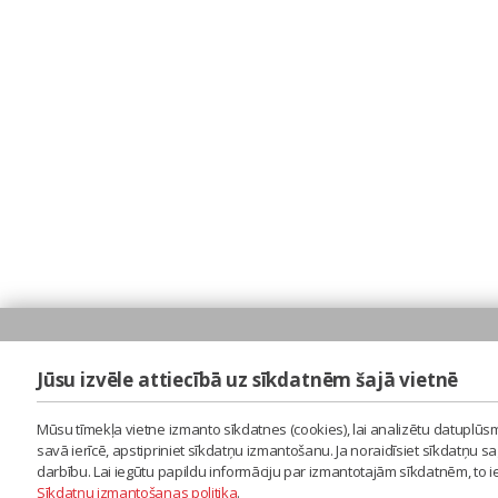
Jūsu izvēle attiecībā uz sīkdatnēm šajā vietnē
Mūsu tīmekļa vietne izmanto sīkdatnes (cookies), lai analizētu datuplūsm
savā ierīcē, apstipriniet sīkdatņu izmantošanu. Ja noraidīsiet sīkdatņu 
darbību. Lai iegūtu papildu informāciju par izmantotajām sīkdatnēm, to 
Sīkdatņu izmantošanas politika
.