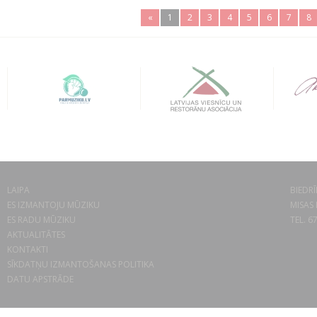
«
1
2
3
4
5
6
7
8
LAIPA
BIEDRĪ
ES IZMANTOJU MŪZIKU
MISAS 
ES RADU MŪZIKU
TEL. 6
AKTUALITĀTES
KONTAKTI
SĪKDATŅU IZMANTOŠANAS POLITIKA
DATU APSTRĀDE