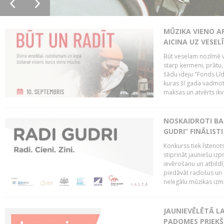
MŪZIKA VIENO A
AICINA UZ VESEL
Būt veselam nozīmē va
starp ķermeni, prātu
šādu ideju "Fonds Līd
kuras šī gada vadmotī
maksas un atvērts ikv
NOSKAIDROTI BA
GUDRI” FINĀLISTI
Konkurss tiek īstenots
stiprināt jauniešu izp
ievērošanu un atbildīgu
piedāvāt radošus un i
nelegālu mūzikas izm
JAUNIEVĒLĒTĀ LA
PADOMES PRIEKŠ