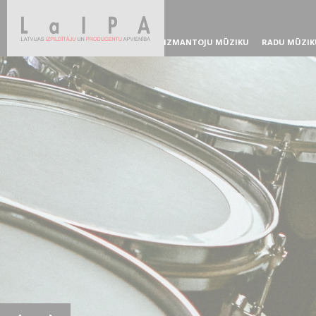
IZMANTOJU MŪZIKU
RADU MŪZIK