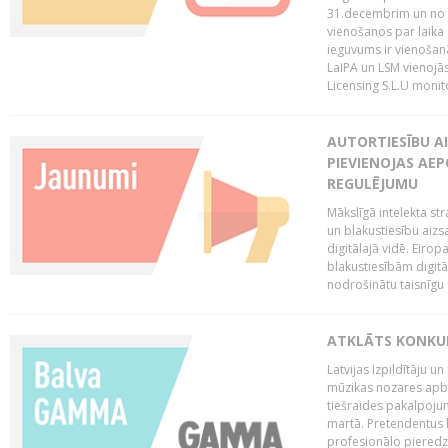
31.decembrim un no 2
vienošanos par laika
ieguvums ir vienošan
LaIPA un LSM vienojā
Licensing S.L.U monito
AUTORTIESĪBU AI
PIEVIENOJAS AEP
REGULĒJUMU
Mākslīgā intelekta str
un blakustiesību aizs
digitālajā vidē. Eirop
blakustiesībām digitāl
nodrošinātu taisnīgu
ATKLĀTS KONKU
Latvijas Izpildītāju 
mūzikas nozares apb
tiešraides pakalpoj
martā. Pretendentus l
profesionālo pieredzi