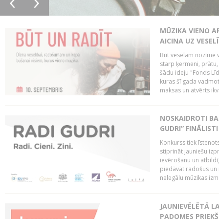
MŪZIKA VIENO A
AICINA UZ VESEL
Būt veselam nozīmē va
starp ķermeni, prātu
šādu ideju "Fonds Līd
kuras šī gada vadmotī
maksas un atvērts ikv
NOSKAIDROTI BA
GUDRI” FINĀLISTI
Konkurss tiek īstenots
stiprināt jauniešu izp
ievērošanu un atbildīgu
piedāvāt radošus un i
nelegālu mūzikas izm
JAUNIEVĒLĒTĀ LA
PADOMES PRIEKŠ