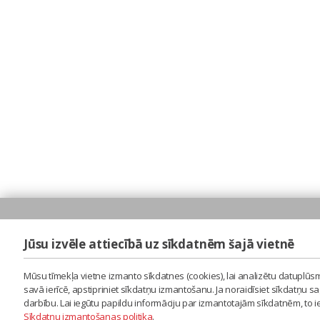
Jūsu izvēle attiecībā uz sīkdatnēm šajā vietnē
Mūsu tīmekļa vietne izmanto sīkdatnes (cookies), lai analizētu datuplūsm
savā ierīcē, apstipriniet sīkdatņu izmantošanu. Ja noraidīsiet sīkdatņu 
darbību. Lai iegūtu papildu informāciju par izmantotajām sīkdatnēm, to 
Sīkdatņu izmantošanas politika
.