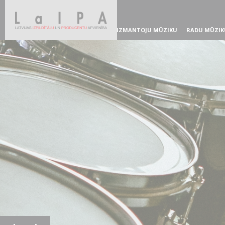
IZMANTOJU MŪZIKU
RADU MŪZIK