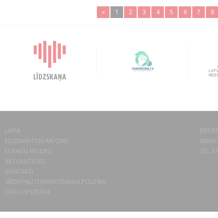
«
1
2
3
4
5
6
7
8
LAIPA
BIEDRĪ
ES IZMANTOJU MŪZIKU
MISAS 
ES RADU MŪZIKU
TEL. 6
AKTUALITĀTES
KONTAKTI
SĪKDATŅU IZMANTOŠANAS POLITIKA
DATU APSTRĀDE