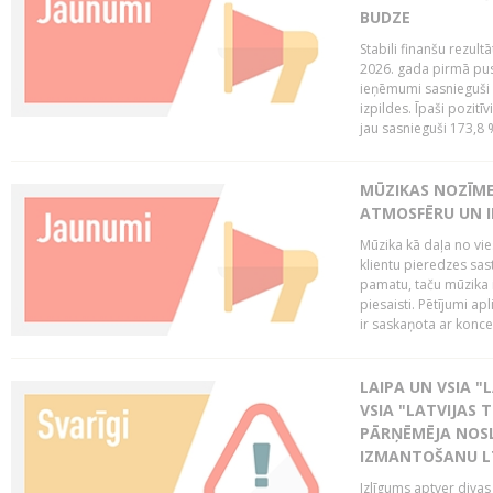
BUDZE
Stabili finanšu rezul
2026. gada pirmā pus
ieņēmumi sasnieguši 
izpildes. Īpaši pozitī
jau sasnieguši 173,8 
MŪZIKAS NOZĪME
ATMOSFĒRU UN I
Mūzika kā daļa no vie
klientu pieredzes sas
pamatu, taču mūzika i
piesaisti. Pētījumi a
ir saskaņota ar koncept
LAIPA UN VSIA "L
VSIA "LATVIJAS T
PĀRŅĒMĒJA NOSL
IZMANTOŠANU 
Izlīgums aptver divas