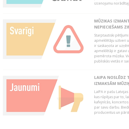
izcenojumu norādītaj
MŪZIKAS IZMAN
NEPIECIEŠAMS Z
Starptautiski pētījum
apmeklētāju uztveri 
ir saskaņota ar uzņēm
apmeklētāji ir gatavi 
piemērota mūzika. Vi
publiskās vietās ir sais
LAIPA NOSLĒDZ 
IZMAKSĀM MŪZIĶ
LaIPA ir pašu Latvija
kas rūpējas par to, lai
kafejnīcās, koncertos
par savu darbu. Biedr
producentus un pārstā