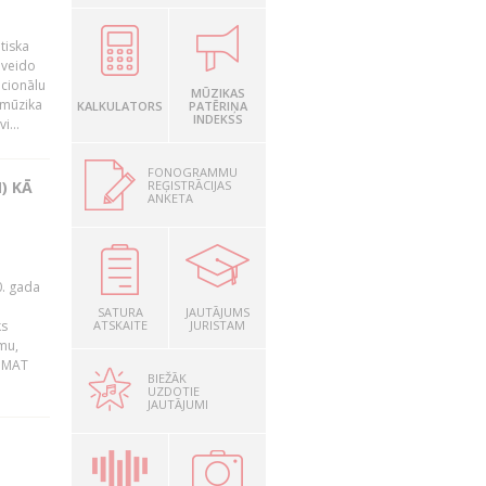
tiska
 veido
ocionālu
MŪZIKAS
 mūzika
KALKULATORS
PATĒRIŅA
INDEKSS
i...
FONOGRAMMU
REĢISTRĀCIJAS
) KĀ
ANKETA
0. gada
SATURA
JAUTĀJUMS
ks
ATSKAITE
JURISTAM
mu,
 BMAT
BIEŽĀK
UZDOTIE
JAUTĀJUMI