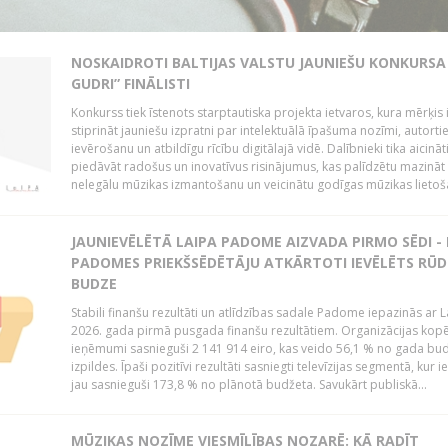
NOSKAIDROTI BALTIJAS VALSTU JAUNIEŠU KONKURSA 
GUDRI” FINĀLISTI
Konkurss tiek īstenots starptautiska projekta ietvaros, kura mērķis 
stiprināt jauniešu izpratni par intelektuālā īpašuma nozīmi, autorti
ievērošanu un atbildīgu rīcību digitālajā vidē. Dalībnieki tika aicināt
piedāvāt radošus un inovatīvus risinājumus, kas palīdzētu mazināt
nelegālu mūzikas izmantošanu un veicinātu godīgas mūzikas lietoša
JAUNIEVĒLĒTĀ LAIPA PADOME AIZVADA PIRMO SĒDI -
PADOMES PRIEKŠSĒDĒTĀJU ATKĀRTOTI IEVĒLĒTS RŪD
BUDZE
Stabili finanšu rezultāti un atlīdzības sadale Padome iepazinās ar 
2026. gada pirmā pusgada finanšu rezultātiem. Organizācijas kopē
ieņēmumi sasnieguši 2 141 914 eiro, kas veido 56,1 % no gada bu
izpildes. Īpaši pozitīvi rezultāti sasniegti televīzijas segmentā, kur
jau sasnieguši 173,8 % no plānotā budžeta. Savukārt publiskā...
MŪZIKAS NOZĪME VIESMĪLĪBAS NOZARĒ: KĀ RADĪT