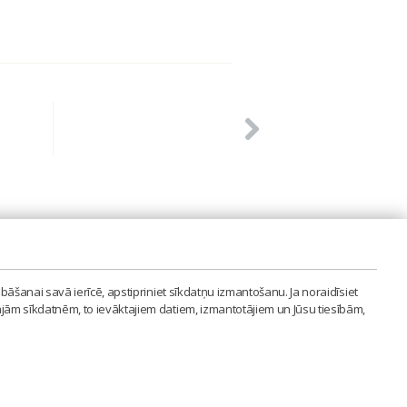
PVIENĪBA'
bāšanai savā ierīcē, apstipriniet sīkdatņu izmantošanu. Ja noraidīsiet
LAIPA.ORG
ajām sīkdatnēm, to ievāktajiem datiem, izmantotājiem un Jūsu tiesībām,