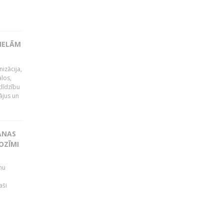
LIELĀM
izācija,
alos,
tlīdzību
ājus un
ANAS
OZĪMI
mu
aši