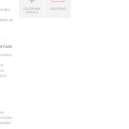
LĪDZSKAŅA
GALERIJAS
tiesību
VEIKALS
esībām un
ENTAM
ducentus
8.
avu
edzot
kmē
 mūzika
avukārt