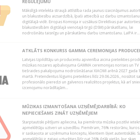
REGULĒJUMU
Mākslīgā intelekta straujā attīstība rada jaunus izaicinājumus autor
un blakustiesību aizsardzībā, īpaši attiecībā uz darbu izmantošanu
digitālajā vidē. Eiropas Komisija ir uzsākusi Direktīvas par autorti
blakustiesībām digitālajā vienotajā tirgū (DSM) pārskatīšanu, lai
nodrošinātu taisnīgu un pārskatāmu darbu izmantošanu. LaIPA ir...
ATKLĀTS KONKURSS GAMMA CEREMONIJAS PRODUC
Latvijas Izpildītāju un producentu apvienība aicina pieteikties pro
mūzikas nozares apbalvojuma GAMMA ceremonijas norises un TV
tiešraides pakalpojuma nodrošināšanai XIAOMI arēnā 2027 gada 1
martā. Pretendentus lūgums pieteikties līdz 29.06.2026., nosūtot s
profesionālo pieredzi un galvenos realizētos projektus, kā arī sni
izcenojumu norādītajām...
MŪZIKAS IZMANTOŠANA UZŅĒMĒJDARBĪBĀ: KO
NEPIECIEŠAMS ZINĀT UZŅĒMĒJIEM
Starptautiski pētījumi apliecina, ka piemērota mūzika pozitīvi iete
apmeklētāju uztveri un uzvedību. Piemēram, 76% restorānu, kuros
ir saskaņota ar uzņēmuma konceptu, klientiem šķiet autentiskāki. S
apmeklētāji ir gatavi uzturēties līdz pat 26% ilgāk vietās, kur skan