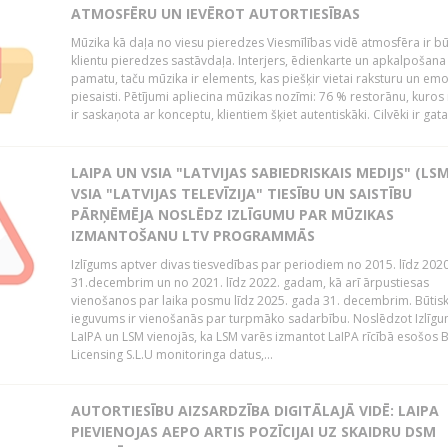
ATMOSFĒRU UN IEVĒROT AUTORTIESĪBAS
Mūzika kā daļa no viesu pieredzes Viesmīlības vidē atmosfēra ir bū
klientu pieredzes sastāvdaļa. Interjers, ēdienkarte un apkalpošana
pamatu, taču mūzika ir elements, kas piešķir vietai raksturu un em
piesaisti. Pētījumi apliecina mūzikas nozīmi: 76 % restorānu, kuros
ir saskaņota ar konceptu, klientiem šķiet autentiskāki. Cilvēki ir gatav
LAIPA UN VSIA "LATVIJAS SABIEDRISKAIS MEDIJS" (LSM
VSIA "LATVIJAS TELEVĪZIJA" TIESĪBU UN SAISTĪBU
PĀRŅĒMĒJA NOSLĒDZ IZLĪGUMU PAR MŪZIKAS
IZMANTOŠANU LTV PROGRAMMĀS
Izlīgums aptver divas tiesvedības par periodiem no 2015. līdz 202
31.decembrim un no 2021. līdz 2022. gadam, kā arī ārpustiesas
vienošanos par laika posmu līdz 2025. gada 31. decembrim. Būtis
ieguvums ir vienošanās par turpmāko sadarbību. Noslēdzot Izlīgu
LaIPA un LSM vienojās, ka LSM varēs izmantot LaIPA rīcībā esošos
Licensing S.L.U monitoringa datus,...
AUTORTIESĪBU AIZSARDZĪBA DIGITĀLAJĀ VIDĒ: LAIPA
PIEVIENOJAS AEPO ARTIS POZĪCIJAI UZ SKAIDRU DSM