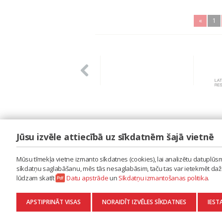
«
1
Jūsu izvēle attiecībā uz sīkdatnēm šajā vietnē
LAIPA
ES IZMANTOJU MŪZIKU
Mūsu tīmekļa vietne izmanto sīkdatnes (cookies), lai analizētu datuplūsmu
ES RADU MŪZIKU
sīkdatņu saglabāšanu, mēs tās nesaglabāsim, taču tas var ietekmēt dažu 
AKTUALITĀTES
lūdzam skatīt
Datu apstrāde
un
Sīkdatņu izmantošanas politika
.
KONTAKTI
SĪKDATŅU IZMANTOŠANAS POLITIKA
APSTIPRINĀT VISAS
NORAIDĪT IZVĒLES SĪKDATNES
IEST
DATU APSTRĀDE