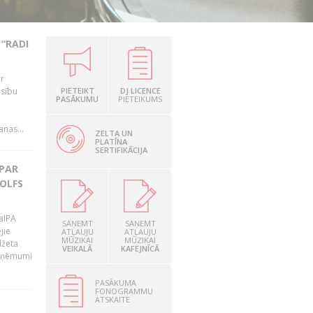
“RADI
ir
esību
PIETEIKT
DJ LICENCE
PASĀKUMU
PIETEIKUMS
i
nas...
ZELTA UN
PLATĪNA
SERTIFIKĀCIJA
 PAR
OLFS
LaIPA
SAŅEMT
SAŅEMT
jie
ATĻAUJU
ATĻAUJU
MŪZIKAI
MŪZIKAI
džeta
VEIKALĀ
KAFEJNĪCĀ
 ieņēmumi
PASĀKUMA
FONOGRAMMU
ATSKAITE