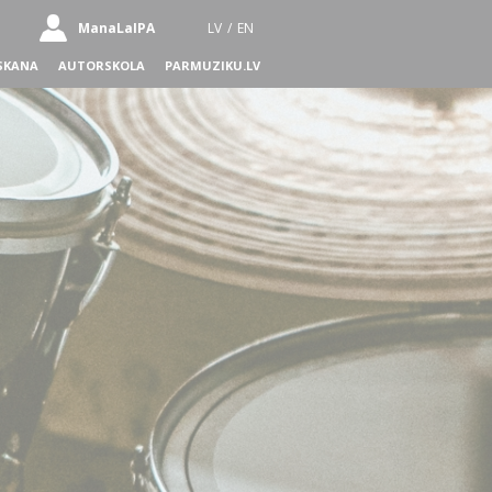
ManaLaIPA
LV
/
EN
SKANA
AUTORSKOLA
PARMUZIKU.LV