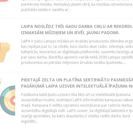
piemērota mūzika. Vienlaikus jāņem vērā, ka mūzikas izmantošana
publiskās vietās ir saistīta ar...
LAIPA NOSLĒDZ TRĪS GADU DARBA CIKLU AR REKORD
IZMAKSĀM MŪZIĶIEM UN IEVĒL JAUNU PADOMI.
LaIPA ir pašu Latvijas mūziķu un ierakstu producentu dibināta organ
kas rūpējas par to, lai cilvēki, kuru darbs skan radio, televīzijā, veik
kafejnīcās, koncertos un digitālajās platformās, saņemtu taisnīgu a
par savu darbu. Biedrība apvieno vairāk nekā 3500 Latvijas izpildīt
producentus un pārstāv miljoniem ārvalstu tiesību īpašnieku....
PIEKTAJĀ ZELTA UN PLATĪNA SERTIFIKĀTU PASNIEGŠ
PASĀKUMĀ LAIPA UZSVER INTELEKTUĀLĀ ĪPAŠUMA N
Pasākuma laikā īpašs uzsvars tika likts arī uz intelektuālā īpašuma
aizsardzības nozīmi, iezīmējot LaIPA informatīvās kampaņas sāku
maijā. Kampaņa ir veltīta izpratnes veicināšanai par radošo darbu
aizsardzību digitālajā vidē. LaIPA uzsver, ka digitālajā laikmetā ir īp
svarīgi apzināties, ka katrs skaņdarbs ir cilvēku radīts darbs, kurā
ieguldīts...