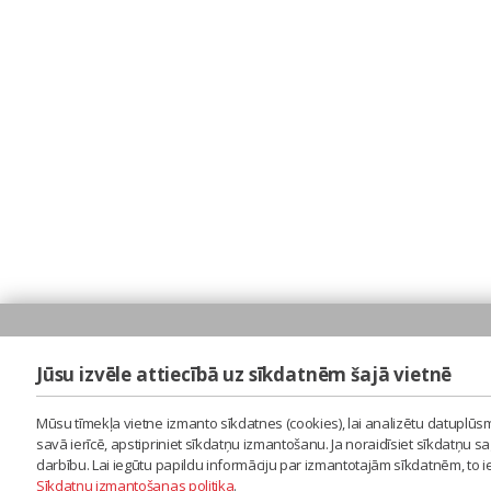
Jūsu izvēle attiecībā uz sīkdatnēm šajā vietnē
Mūsu tīmekļa vietne izmanto sīkdatnes (cookies), lai analizētu datuplūsm
savā ierīcē, apstipriniet sīkdatņu izmantošanu. Ja noraidīsiet sīkdatņu 
darbību. Lai iegūtu papildu informāciju par izmantotajām sīkdatnēm, to 
Sīkdatņu izmantošanas politika
.