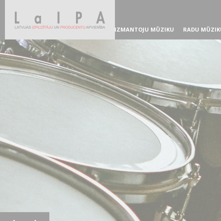
IZMANTOJU MŪZIKU
RADU MŪZIK