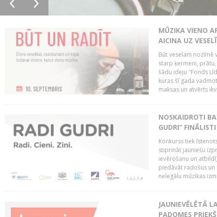
MŪZIKA VIENO A
AICINA UZ VESEL
Būt veselam nozīmē va
starp ķermeni, prātu
šādu ideju "Fonds Līd
kuras šī gada vadmotī
maksas un atvērts ikv
NOSKAIDROTI BA
GUDRI” FINĀLISTI
Konkurss tiek īstenots
stiprināt jauniešu izp
ievērošanu un atbildīgu
piedāvāt radošus un i
nelegālu mūzikas izm
JAUNIEVĒLĒTĀ LA
PADOMES PRIEKŠ