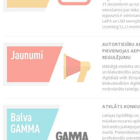
31.decembrim un no 2
vienošanos par laika
ieguvums ir vienošan
LaIPA un LSM vienojā
Licensing S.L.U monito
AUTORTIESĪBU AI
PIEVIENOJAS AEP
REGULĒJUMU
Mākslīgā intelekta str
un blakustiesību aizs
digitālajā vidē. Eirop
blakustiesībām digitāl
nodrošinātu taisnīgu
ATKLĀTS KONKU
Latvijas Izpildītāju 
mūzikas nozares apb
tiešraides pakalpoj
martā. Pretendentus l
profesionālo pieredzi