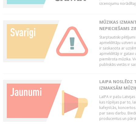
izcenojumu norādītaj
MŪZIKAS IZMAN
NEPIECIEŠAMS Z
Starptautiski pētījum
apmeklētāju uztveri 
ir saskaņota ar uzņēm
apmeklētāji ir gatavi 
piemērota mūzika. Vi
publiskās vietās ir sais
LAIPA NOSLĒDZ 
IZMAKSĀM MŪZIĶ
LaIPA ir pašu Latvija
kas rūpējas par to, lai
kafejnīcās, koncertos
par savu darbu. Biedr
producentus un pārstā