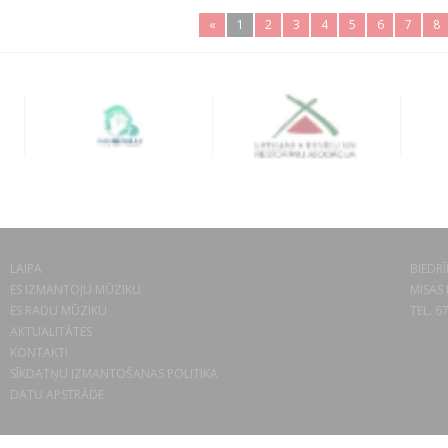
«
1
2
3
4
5
6
7
8
LAIPA
BIEDRĪ
ES IZMANTOJU MŪZIKU
MISAS 
ES RADU MŪZIKU
TEL. 6
AKTUALITĀTES
KONTAKTI
SĪKDATŅU IZMANTOŠANAS POLITIKA
DATU APSTRĀDE