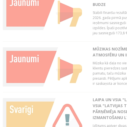
BUDZE
Stabili finanšu rezul
2026. gada pirmā pus
ieņēmumi sasnieguši 
izpildes. Īpaši pozitī
jau sasnieguši 173,8 
MŪZIKAS NOZĪME
ATMOSFĒRU UN I
Mūzika kā daļa no vie
klientu pieredzes sas
pamatu, taču mūzika i
piesaisti. Pētījumi a
ir saskaņota ar koncept
LAIPA UN VSIA "L
VSIA "LATVIJAS T
PĀRŅĒMĒJA NOSL
IZMANTOŠANU 
Izlīgums aptver divas