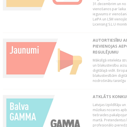
31.decembrim un no 2
vienošanos par laika
ieguvums ir vienošan
LaIPA un LSM vienojā
Licensing S.L.U monito
AUTORTIESĪBU AI
PIEVIENOJAS AEP
REGULĒJUMU
Mākslīgā intelekta str
un blakustiesību aizs
digitālajā vidē. Eirop
blakustiesībām digitāl
nodrošinātu taisnīgu
ATKLĀTS KONKU
Latvijas Izpildītāju 
mūzikas nozares apb
tiešraides pakalpoj
martā. Pretendentus l
profesionālo pieredzi