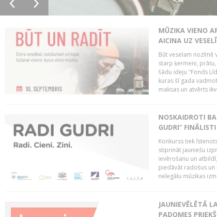
MŪZIKA VIENO A
AICINA UZ VESEL
Būt veselam nozīmē va
starp ķermeni, prātu
šādu ideju "Fonds Līd
kuras šī gada vadmotī
maksas un atvērts ikv
NOSKAIDROTI BA
GUDRI” FINĀLISTI
Konkurss tiek īstenots
stiprināt jauniešu izp
ievērošanu un atbildīgu
piedāvāt radošus un i
nelegālu mūzikas izm
JAUNIEVĒLĒTĀ LA
PADOMES PRIEKŠ