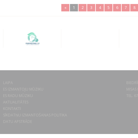
«
1
2
3
4
5
6
7
8
LAIPA
BIEDRĪ
ES IZMANTOJU MŪZIKU
MISAS 
ES RADU MŪZIKU
TEL. 6
AKTUALITĀTES
KONTAKTI
SĪKDATŅU IZMANTOŠANAS POLITIKA
DATU APSTRĀDE