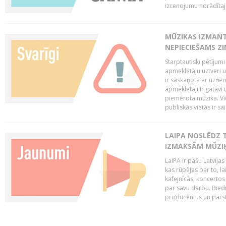
izcenojumu norādītaj
MŪZIKAS IZMAN
NEPIECIEŠAMS Z
Starptautiski pētījum
apmeklētāju uztveri 
ir saskaņota ar uzņēm
apmeklētāji ir gatavi 
piemērota mūzika. Vi
publiskās vietās ir sais
LAIPA NOSLĒDZ 
IZMAKSĀM MŪZIĶ
LaIPA ir pašu Latvija
kas rūpējas par to, lai
kafejnīcās, koncertos
par savu darbu. Biedr
producentus un pārstā