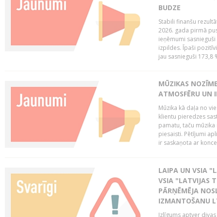
BUDZE
Stabili finanšu rezul
2026. gada pirmā pus
ieņēmumi sasnieguši 
izpildes. Īpaši pozitī
jau sasnieguši 173,8 
MŪZIKAS NOZĪME
ATMOSFĒRU UN I
Mūzika kā daļa no vie
klientu pieredzes sas
pamatu, taču mūzika i
piesaisti. Pētījumi a
ir saskaņota ar koncept
LAIPA UN VSIA "L
VSIA "LATVIJAS T
PĀRŅĒMĒJA NOSL
IZMANTOŠANU 
Izlīgums aptver divas