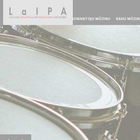
IZMANTOJU MŪZIKU
RADU MŪZIK