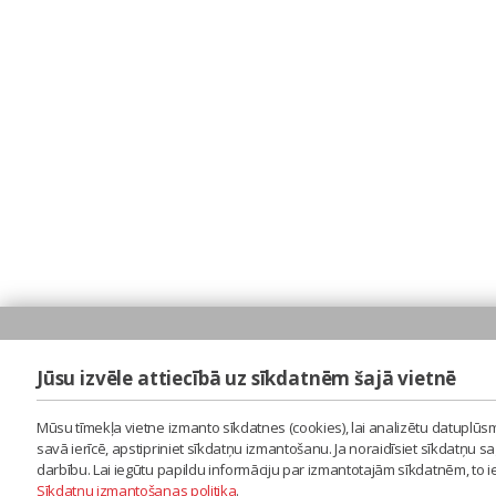
Jūsu izvēle attiecībā uz sīkdatnēm šajā vietnē
Mūsu tīmekļa vietne izmanto sīkdatnes (cookies), lai analizētu datuplūsm
savā ierīcē, apstipriniet sīkdatņu izmantošanu. Ja noraidīsiet sīkdatņu 
darbību. Lai iegūtu papildu informāciju par izmantotajām sīkdatnēm, to 
Sīkdatņu izmantošanas politika
.