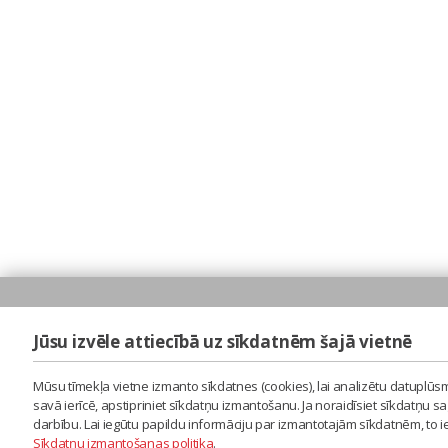
Jūsu izvēle attiecībā uz sīkdatnēm šajā vietnē
Mūsu tīmekļa vietne izmanto sīkdatnes (cookies), lai analizētu datuplūsm
savā ierīcē, apstipriniet sīkdatņu izmantošanu. Ja noraidīsiet sīkdatņu 
darbību. Lai iegūtu papildu informāciju par izmantotajām sīkdatnēm, to 
Sīkdatņu izmantošanas politika
.