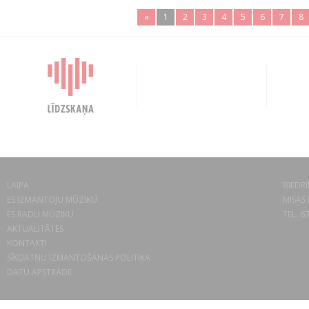
«
1
2
3
4
5
6
7
8
LAIPA
BIEDRĪ
ES IZMANTOJU MŪZIKU
MISAS 
ES RADU MŪZIKU
TEL. 6
AKTUALITĀTES
KONTAKTI
SĪKDATŅU IZMANTOŠANAS POLITIKA
DATU APSTRĀDE