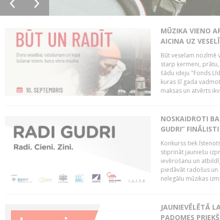
MŪZIKA VIENO A
AICINA UZ VESEL
Būt veselam nozīmē va
starp ķermeni, prātu
šādu ideju "Fonds Līd
kuras šī gada vadmotī
maksas un atvērts ikv
NOSKAIDROTI BA
GUDRI” FINĀLISTI
Konkurss tiek īstenots
stiprināt jauniešu izp
ievērošanu un atbildīgu
piedāvāt radošus un i
nelegālu mūzikas izm
JAUNIEVĒLĒTĀ LA
PADOMES PRIEKŠ