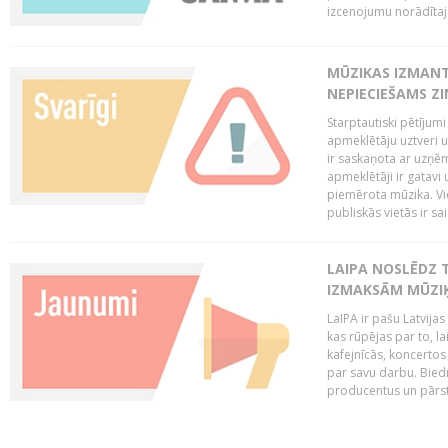
izcenojumu norādītaj
MŪZIKAS IZMAN
NEPIECIEŠAMS Z
Starptautiski pētījum
apmeklētāju uztveri 
ir saskaņota ar uzņēm
apmeklētāji ir gatavi 
piemērota mūzika. Vi
publiskās vietās ir sais
LAIPA NOSLĒDZ 
IZMAKSĀM MŪZIĶ
LaIPA ir pašu Latvija
kas rūpējas par to, lai
kafejnīcās, koncertos
par savu darbu. Biedr
producentus un pārstā