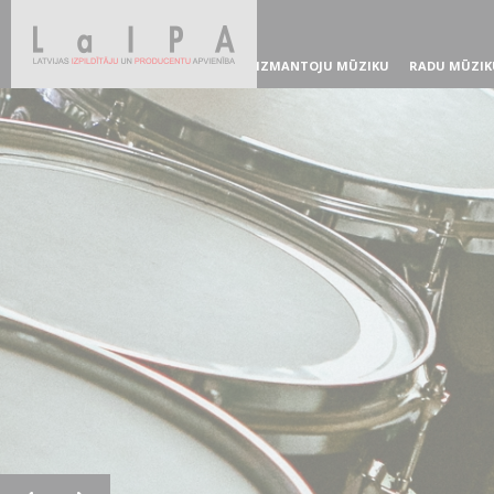
IZMANTOJU MŪZIKU
RADU MŪZIK