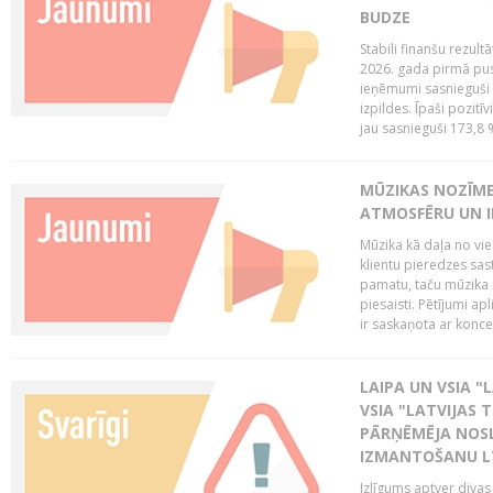
BUDZE
Stabili finanšu rezul
2026. gada pirmā pus
ieņēmumi sasnieguši 
izpildes. Īpaši pozitī
jau sasnieguši 173,8 
MŪZIKAS NOZĪME
ATMOSFĒRU UN I
Mūzika kā daļa no vie
klientu pieredzes sas
pamatu, taču mūzika i
piesaisti. Pētījumi a
ir saskaņota ar koncept
LAIPA UN VSIA "L
VSIA "LATVIJAS T
PĀRŅĒMĒJA NOSL
IZMANTOŠANU 
Izlīgums aptver divas