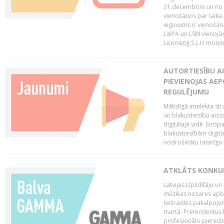
31.decembrim un no 2
vienošanos par laika
ieguvums ir vienošan
LaIPA un LSM vienojā
Licensing S.L.U monito
AUTORTIESĪBU AI
PIEVIENOJAS AEP
REGULĒJUMU
Mākslīgā intelekta str
un blakustiesību aizs
digitālajā vidē. Eirop
blakustiesībām digitāl
nodrošinātu taisnīgu
ATKLĀTS KONKU
Latvijas Izpildītāju 
mūzikas nozares apb
tiešraides pakalpoj
martā. Pretendentus l
profesionālo pieredzi