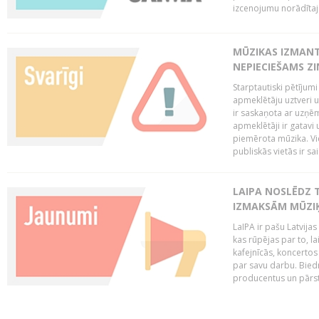
izcenojumu norādītaj
MŪZIKAS IZMAN
NEPIECIEŠAMS Z
Starptautiski pētījum
apmeklētāju uztveri 
ir saskaņota ar uzņēm
apmeklētāji ir gatavi 
piemērota mūzika. Vi
publiskās vietās ir sais
LAIPA NOSLĒDZ 
IZMAKSĀM MŪZIĶ
LaIPA ir pašu Latvija
kas rūpējas par to, lai
kafejnīcās, koncertos
par savu darbu. Biedr
producentus un pārstā