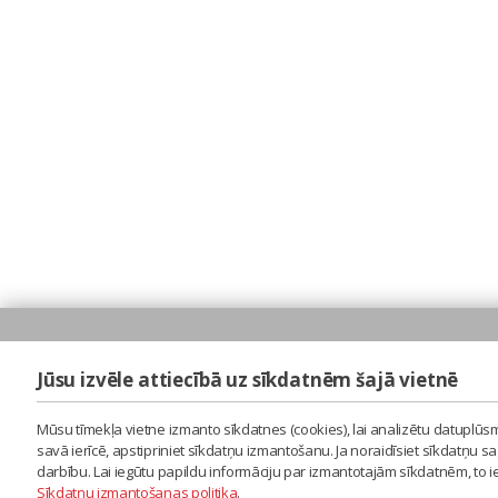
Jūsu izvēle attiecībā uz sīkdatnēm šajā vietnē
Mūsu tīmekļa vietne izmanto sīkdatnes (cookies), lai analizētu datuplūsm
savā ierīcē, apstipriniet sīkdatņu izmantošanu. Ja noraidīsiet sīkdatņu 
darbību. Lai iegūtu papildu informāciju par izmantotajām sīkdatnēm, to 
Sīkdatņu izmantošanas politika
.