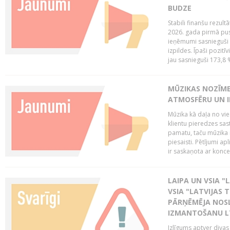
BUDZE
Stabili finanšu rezul
2026. gada pirmā pus
ieņēmumi sasnieguši 
izpildes. Īpaši pozitī
jau sasnieguši 173,8 
MŪZIKAS NOZĪME
ATMOSFĒRU UN I
Mūzika kā daļa no vie
klientu pieredzes sas
pamatu, taču mūzika i
piesaisti. Pētījumi a
ir saskaņota ar koncept
LAIPA UN VSIA "L
VSIA "LATVIJAS T
PĀRŅĒMĒJA NOSL
IZMANTOŠANU 
Izlīgums aptver divas