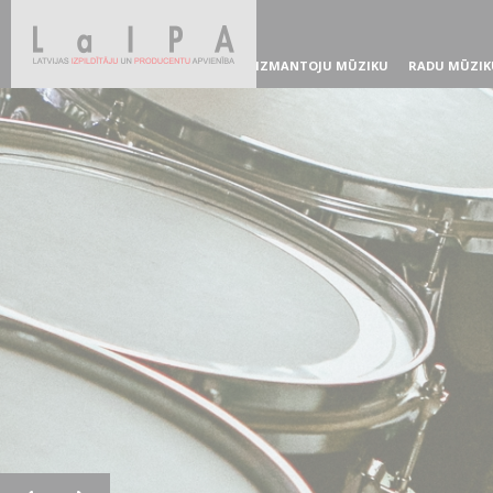
IZMANTOJU MŪZIKU
RADU MŪZIK