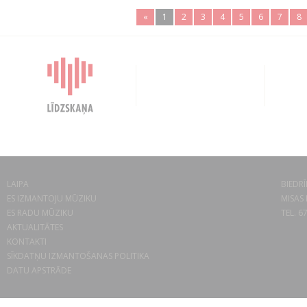
«
1
2
3
4
5
6
7
8
LAIPA
BIEDRĪ
ES IZMANTOJU MŪZIKU
MISAS 
ES RADU MŪZIKU
TEL. 6
AKTUALITĀTES
KONTAKTI
SĪKDATŅU IZMANTOŠANAS POLITIKA
DATU APSTRĀDE