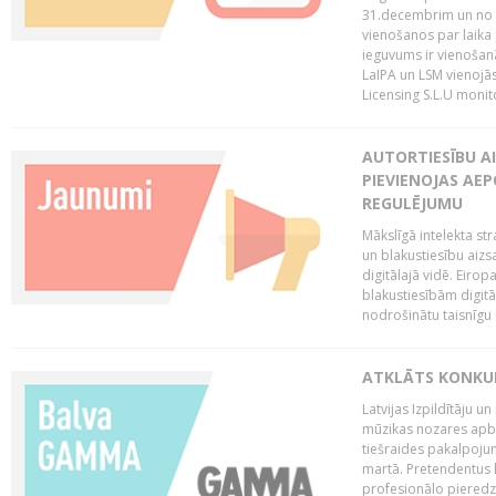
31.decembrim un no 2
vienošanos par laika
ieguvums ir vienošan
LaIPA un LSM vienojā
Licensing S.L.U monito
AUTORTIESĪBU AI
PIEVIENOJAS AEP
REGULĒJUMU
Mākslīgā intelekta str
un blakustiesību aizs
digitālajā vidē. Eirop
blakustiesībām digitāl
nodrošinātu taisnīgu
ATKLĀTS KONKU
Latvijas Izpildītāju 
mūzikas nozares apb
tiešraides pakalpoj
martā. Pretendentus l
profesionālo pieredzi