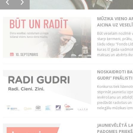
MŪZIKA VIENO A
AICINA UZ VESEL
Būt veselam nozīmē va
starp ķermeni, prātu
šādu ideju "Fonds Līd
kuras šī gada vadmotī
maksas un atvērts ikv
NOSKAIDROTI BA
GUDRI” FINĀLISTI
Konkurss tiek īstenots
stiprināt jauniešu izp
ievērošanu un atbildīgu
piedāvāt radošus un i
nelegālu mūzikas izm
JAUNIEVĒLĒTĀ LA
PADOMES PRIEKŠ