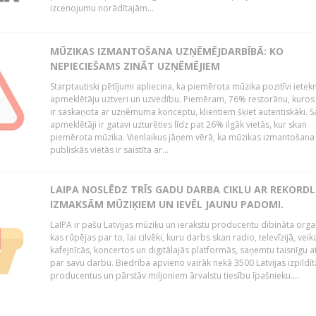
izcenojumu norādītajām...
MŪZIKAS IZMANTOŠANA UZŅĒMĒJDARBĪBĀ: KO
NEPIECIEŠAMS ZINĀT UZŅĒMĒJIEM
Starptautiski pētījumi apliecina, ka piemērota mūzika pozitīvi iete
apmeklētāju uztveri un uzvedību. Piemēram, 76% restorānu, kuros
ir saskaņota ar uzņēmuma konceptu, klientiem šķiet autentiskāki. S
apmeklētāji ir gatavi uzturēties līdz pat 26% ilgāk vietās, kur skan
piemērota mūzika. Vienlaikus jāņem vērā, ka mūzikas izmantošana
publiskās vietās ir saistīta ar...
LAIPA NOSLĒDZ TRĪS GADU DARBA CIKLU AR REKORD
IZMAKSĀM MŪZIĶIEM UN IEVĒL JAUNU PADOMI.
LaIPA ir pašu Latvijas mūziķu un ierakstu producentu dibināta organ
kas rūpējas par to, lai cilvēki, kuru darbs skan radio, televīzijā, veik
kafejnīcās, koncertos un digitālajās platformās, saņemtu taisnīgu a
par savu darbu. Biedrība apvieno vairāk nekā 3500 Latvijas izpildīt
producentus un pārstāv miljoniem ārvalstu tiesību īpašnieku....