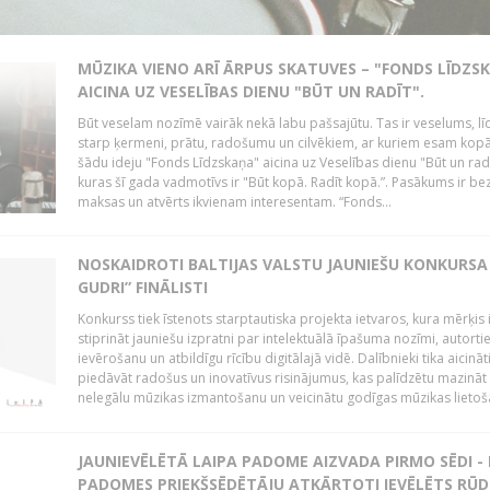
MŪZIKA VIENO ARĪ ĀRPUS SKATUVES – "FONDS LĪDZS
AICINA UZ VESELĪBAS DIENU "BŪT UN RADĪT".
Būt veselam nozīmē vairāk nekā labu pašsajūtu. Tas ir veselums, lī
starp ķermeni, prātu, radošumu un cilvēkiem, ar kuriem esam kopā
šādu ideju "Fonds Līdzskaņa" aicina uz Veselības dienu "Būt un radī
kuras šī gada vadmotīvs ir "Būt kopā. Radīt kopā.”. Pasākums ir be
maksas un atvērts ikvienam interesentam. “Fonds...
NOSKAIDROTI BALTIJAS VALSTU JAUNIEŠU KONKURSA 
GUDRI” FINĀLISTI
Konkurss tiek īstenots starptautiska projekta ietvaros, kura mērķis 
stiprināt jauniešu izpratni par intelektuālā īpašuma nozīmi, autorti
ievērošanu un atbildīgu rīcību digitālajā vidē. Dalībnieki tika aicināt
piedāvāt radošus un inovatīvus risinājumus, kas palīdzētu mazināt
nelegālu mūzikas izmantošanu un veicinātu godīgas mūzikas lietoša
JAUNIEVĒLĒTĀ LAIPA PADOME AIZVADA PIRMO SĒDI -
PADOMES PRIEKŠSĒDĒTĀJU ATKĀRTOTI IEVĒLĒTS RŪD