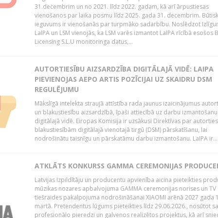
31.decembrim un no 2021. līdz 2022. gadam, kā arī ārpustiesas
vienošanos par laika posmu līdz 2025. gada 31. decembrim. Būtis
ieguvums ir vienošanās par turpmāko sadarbību. Noslēdzot Izlīgu
LaIPA un LSM vienojās, ka LSM varēs izmantot LaIPA rīcībā esošos
Licensing S.L.U monitoringa datus,...
AUTORTIESĪBU AIZSARDZĪBA DIGITĀLAJĀ VIDĒ: LAIPA
PIEVIENOJAS AEPO ARTIS POZĪCIJAI UZ SKAIDRU DSM
REGULĒJUMU
Mākslīgā intelekta straujā attīstība rada jaunus izaicinājumus autor
un blakustiesību aizsardzībā, īpaši attiecībā uz darbu izmantošanu
digitālajā vidē. Eiropas Komisija ir uzsākusi Direktīvas par autorti
blakustiesībām digitālajā vienotajā tirgū (DSM) pārskatīšanu, lai
nodrošinātu taisnīgu un pārskatāmu darbu izmantošanu. LaIPA ir...
ATKLĀTS KONKURSS GAMMA CEREMONIJAS PRODUC
Latvijas Izpildītāju un producentu apvienība aicina pieteikties pro
mūzikas nozares apbalvojuma GAMMA ceremonijas norises un TV
tiešraides pakalpojuma nodrošināšanai XIAOMI arēnā 2027 gada 1
martā. Pretendentus lūgums pieteikties līdz 29.06.2026., nosūtot s
profesionālo pieredzi un galvenos realizētos projektus, kā arī sni