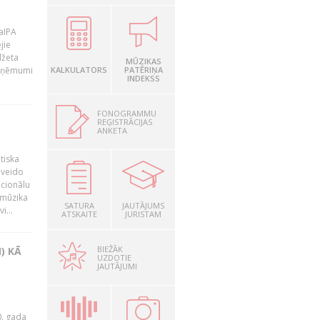
LaIPA
jie
džeta
MŪZIKAS
 ieņēmumi
KALKULATORS
PATĒRIŅA
INDEKSS
FONOGRAMMU
REĢISTRĀCIJAS
ANKETA
tiska
 veido
ocionālu
 mūzika
SATURA
JAUTĀJUMS
i...
ATSKAITE
JURISTAM
BIEŽĀK
) KĀ
UZDOTIE
JAUTĀJUMI
0. gada