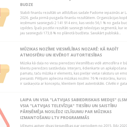
BUDZE
Stabili finanšu rezultāti un atlīdzības sadale Padome iepazinās ar 
2026. gada pirmā pusgada finanšu rezultātiem. Organizācijas kopē
ieņēmumi sasnieguši 2 141 914 eiro, kas veido 56,1 % no gada bu
izpildes. Īpaši pozitīvi rezultāti sasniegti televīzijas segmentā, kur
jau sasnieguši 173,8 % no plānotā budžeta. Savukārt publiskā...
MŪZIKAS NOZĪME VIESMĪLĪBAS NOZARĒ: KĀ RADĪT
ATMOSFĒRU UN IEVĒROT AUTORTIESĪBAS
Mūzika kā daļa no viesu pieredzes Viesmīlības vidē atmosfēra ir bū
klientu pieredzes sastāvdaļa. Interjers, ēdienkarte un apkalpošana
pamatu, taču mūzika ir elements, kas piešķir vietai raksturu un em
piesaisti. Pētījumi apliecina mūzikas nozīmi: 76 % restorānu, kuros
ir saskaņota ar konceptu, klientiem šķiet autentiskāki. Cilvēki ir gatav
LAIPA UN VSIA "LATVIJAS SABIEDRISKAIS MEDIJS" (LSM
VSIA "LATVIJAS TELEVĪZIJA" TIESĪBU UN SAISTĪBU
PĀRŅĒMĒJA NOSLĒDZ IZLĪGUMU PAR MŪZIKAS
IZMANTOŠANU LTV PROGRAMMĀS
Izlīgums aptver divas tiesvedības par periodiem no 2015. līdz 202