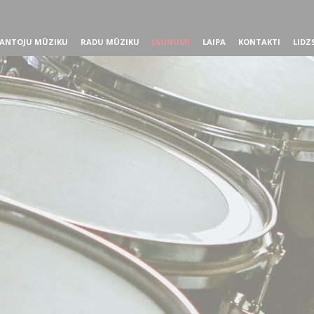
ANTOJU MŪZIKU
RADU MŪZIKU
JAUNUMI
LAIPA
KONTAKTI
LIDZ