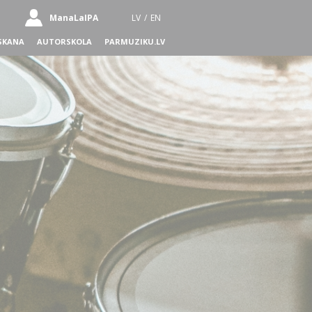
ManaLaIPA
LV
/
EN
SKANA
AUTORSKOLA
PARMUZIKU.LV