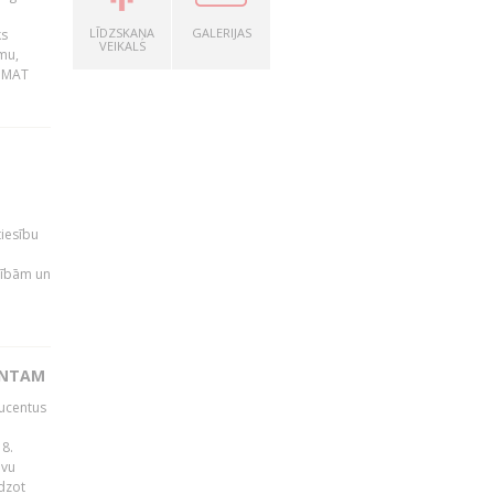
LĪDZSKAŅA
GALERIJAS
ks
VEIKALS
mu,
 BMAT
tiesību
esībām un
ENTAM
ducentus
8.
avu
edzot