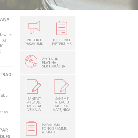
KAŅA"
dzsvars
. Ar
PIETEIKT
DJ LICENCE
PASĀKUMU
PIETEIKUMS
t",
z
ZELTA UN
PLATĪNA
SERTIFIKĀCIJA
“RADI
ir
esību
SAŅEMT
SAŅEMT
i
ATĻAUJU
ATĻAUJU
MŪZIKAI
MŪZIKAI
VEIKALĀ
KAFEJNĪCĀ
nas...
PASĀKUMA
FONOGRAMMU
 PAR
ATSKAITE
OLFS