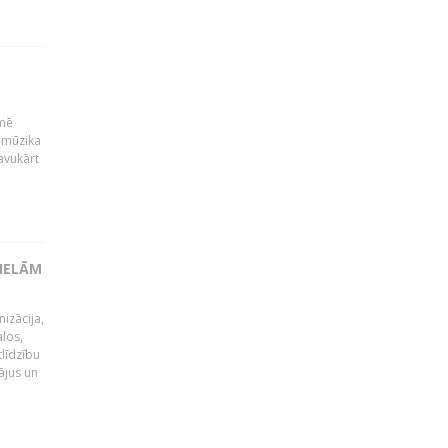
kmē
 mūzika
avukārt
LIELĀM
izācija,
alos,
tlīdzību
ājus un