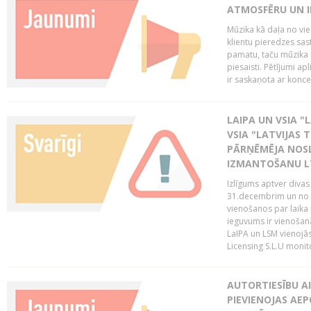
ATMOSFĒRU UN I
Mūzika kā daļa no vie
klientu pieredzes sas
pamatu, taču mūzika i
piesaisti. Pētījumi a
ir saskaņota ar koncept
LAIPA UN VSIA "L
VSIA "LATVIJAS T
PĀRŅĒMĒJA NOSL
IZMANTOŠANU 
Izlīgums aptver divas
31.decembrim un no 2
vienošanos par laika
ieguvums ir vienošan
LaIPA un LSM vienojā
Licensing S.L.U monito
AUTORTIESĪBU AI
PIEVIENOJAS AEP