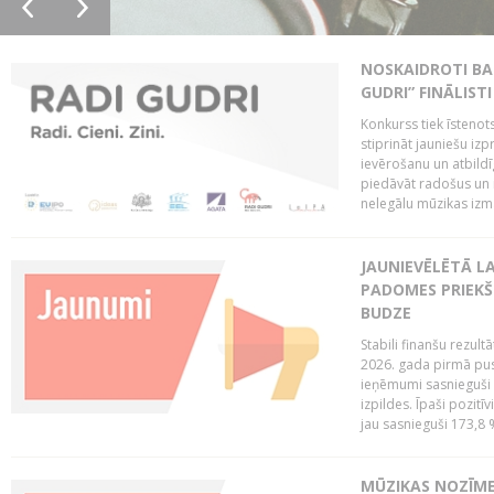
NOSKAIDROTI BA
GUDRI” FINĀLISTI
Konkurss tiek īstenots
stiprināt jauniešu izp
ievērošanu un atbildīgu
piedāvāt radošus un i
nelegālu mūzikas izm
JAUNIEVĒLĒTĀ LA
PADOMES PRIEKŠ
BUDZE
Stabili finanšu rezul
2026. gada pirmā pus
ieņēmumi sasnieguši 
izpildes. Īpaši pozitī
jau sasnieguši 173,8 
MŪZIKAS NOZĪME