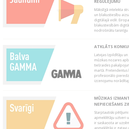
REGULĒJUMU
Mākslīgā intelekta str
un blakustiesību aizs
digitālajā vidē. Eirop
blakustiesībām digitāl
nodrošinātu taisnīgu
ATKLĀTS KONKU
Latvijas Izpildītāju 
mūzikas nozares apb
tiešraides pakalpoj
martā. Pretendentus l
profesionālo pieredzi
izcenojumu norādītaj
MŪZIKAS IZMAN
NEPIECIEŠAMS Z
Starptautiski pētījum
apmeklētāju uztveri 
ir saskaņota ar uzņēm
apmeklētāji ir gatavi 