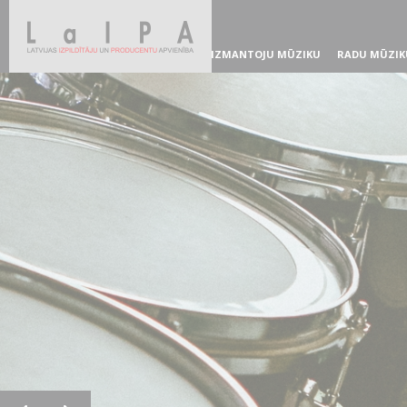
IZMANTOJU MŪZIKU
RADU MŪZIK