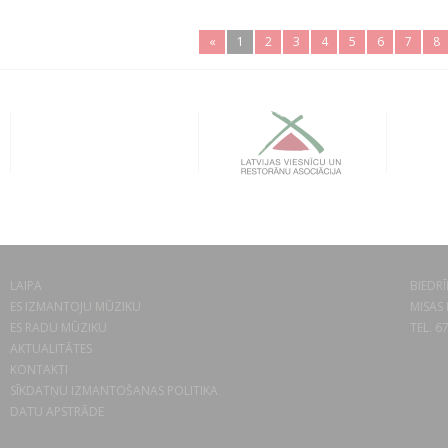
«
1
2
3
4
5
6
7
8
LAIPA
BIEDRĪ
ES IZMANTOJU MŪZIKU
MISAS 
ES RADU MŪZIKU
TEL. 6
AKTUALITĀTES
KONTAKTI
SĪKDATŅU IZMANTOŠANAS POLITIKA
DATU APSTRĀDE