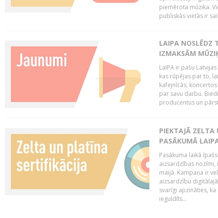
piemērota mūzika. Vi
publiskās vietās ir sais
LAIPA NOSLĒDZ 
IZMAKSĀM MŪZIĶ
LaIPA ir pašu Latvija
kas rūpējas par to, lai
kafejnīcās, koncertos
par savu darbu. Biedr
producentus un pārstā
PIEKTAJĀ ZELTA
PASĀKUMĀ LAIPA
Pasākuma laikā īpašs u
aizsardzības nozīmi,
maijā. Kampaņa ir vel
aizsardzību digitālajā
svarīgi apzināties, ka
ieguldīts...