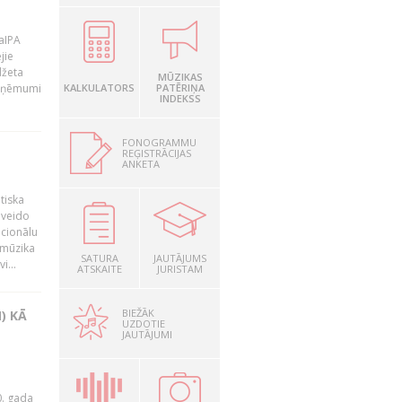
LaIPA
jie
džeta
MŪZIKAS
 ieņēmumi
KALKULATORS
PATĒRIŅA
INDEKSS
FONOGRAMMU
REĢISTRĀCIJAS
ANKETA
tiska
 veido
ocionālu
 mūzika
SATURA
JAUTĀJUMS
i...
ATSKAITE
JURISTAM
BIEŽĀK
) KĀ
UZDOTIE
JAUTĀJUMI
0. gada