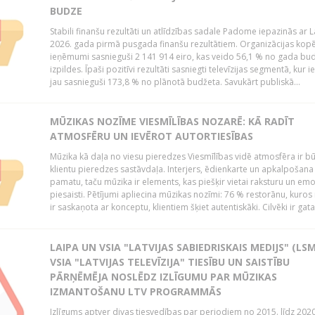
BUDZE
Stabili finanšu rezultāti un atlīdzības sadale Padome iepazinās ar 
2026. gada pirmā pusgada finanšu rezultātiem. Organizācijas kopē
ieņēmumi sasnieguši 2 141 914 eiro, kas veido 56,1 % no gada bu
izpildes. Īpaši pozitīvi rezultāti sasniegti televīzijas segmentā, kur
jau sasnieguši 173,8 % no plānotā budžeta. Savukārt publiskā...
MŪZIKAS NOZĪME VIESMĪLĪBAS NOZARĒ: KĀ RADĪT
ATMOSFĒRU UN IEVĒROT AUTORTIESĪBAS
Mūzika kā daļa no viesu pieredzes Viesmīlības vidē atmosfēra ir bū
klientu pieredzes sastāvdaļa. Interjers, ēdienkarte un apkalpošana
pamatu, taču mūzika ir elements, kas piešķir vietai raksturu un em
piesaisti. Pētījumi apliecina mūzikas nozīmi: 76 % restorānu, kuros
ir saskaņota ar konceptu, klientiem šķiet autentiskāki. Cilvēki ir gatav
LAIPA UN VSIA "LATVIJAS SABIEDRISKAIS MEDIJS" (LSM
VSIA "LATVIJAS TELEVĪZIJA" TIESĪBU UN SAISTĪBU
PĀRŅĒMĒJA NOSLĒDZ IZLĪGUMU PAR MŪZIKAS
IZMANTOŠANU LTV PROGRAMMĀS
Izlīgums aptver divas tiesvedības par periodiem no 2015. līdz 202