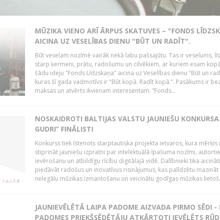
MŪZIKA VIENO ARĪ ĀRPUS SKATUVES – "FONDS LĪDZS
AICINA UZ VESELĪBAS DIENU "BŪT UN RADĪT".
Būt veselam nozīmē vairāk nekā labu pašsajūtu. Tas ir veselums, lī
starp ķermeni, prātu, radošumu un cilvēkiem, ar kuriem esam kopā
šādu ideju "Fonds Līdzskaņa" aicina uz Veselības dienu "Būt un radī
kuras šī gada vadmotīvs ir "Būt kopā. Radīt kopā.”. Pasākums ir be
maksas un atvērts ikvienam interesentam. “Fonds...
NOSKAIDROTI BALTIJAS VALSTU JAUNIEŠU KONKURSA 
GUDRI” FINĀLISTI
Konkurss tiek īstenots starptautiska projekta ietvaros, kura mērķis 
stiprināt jauniešu izpratni par intelektuālā īpašuma nozīmi, autorti
ievērošanu un atbildīgu rīcību digitālajā vidē. Dalībnieki tika aicināt
piedāvāt radošus un inovatīvus risinājumus, kas palīdzētu mazināt
nelegālu mūzikas izmantošanu un veicinātu godīgas mūzikas lietoša
JAUNIEVĒLĒTĀ LAIPA PADOME AIZVADA PIRMO SĒDI -
PADOMES PRIEKŠSĒDĒTĀJU ATKĀRTOTI IEVĒLĒTS RŪD