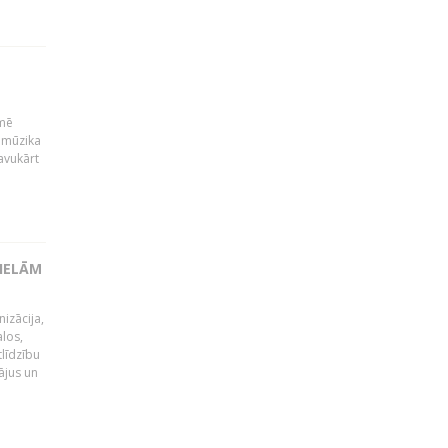
kmē
 mūzika
avukārt
LIELĀM
izācija,
alos,
tlīdzību
ājus un