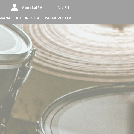
ManaLaIPA
LV
/
EN
SKANA
AUTORSKOLA
PARMUZIKU.LV