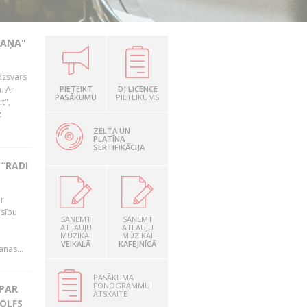
KAŅA"
dzsvars
. Ar
PIETEIKT
DJ LICENCE
PASĀKUMU
PIETEIKUMS
t",
z
ZELTA UN
PLATĪNA
SERTIFIKĀCIJA
“RADI
ir
esību
SAŅEMT
SAŅEMT
i
ATĻAUJU
ATĻAUJU
MŪZIKAI
MŪZIKAI
VEIKALĀ
KAFEJNĪCĀ
nas...
PASĀKUMA
FONOGRAMMU
 PAR
ATSKAITE
OLFS