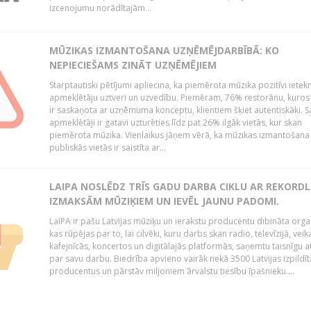
izcenojumu norādītajām...
MŪZIKAS IZMANTOŠANA UZŅĒMĒJDARBĪBĀ: KO
NEPIECIEŠAMS ZINĀT UZŅĒMĒJIEM
Starptautiski pētījumi apliecina, ka piemērota mūzika pozitīvi iete
apmeklētāju uztveri un uzvedību. Piemēram, 76% restorānu, kuros
ir saskaņota ar uzņēmuma konceptu, klientiem šķiet autentiskāki. S
apmeklētāji ir gatavi uzturēties līdz pat 26% ilgāk vietās, kur skan
piemērota mūzika. Vienlaikus jāņem vērā, ka mūzikas izmantošana
publiskās vietās ir saistīta ar...
LAIPA NOSLĒDZ TRĪS GADU DARBA CIKLU AR REKORD
IZMAKSĀM MŪZIĶIEM UN IEVĒL JAUNU PADOMI.
LaIPA ir pašu Latvijas mūziķu un ierakstu producentu dibināta organ
kas rūpējas par to, lai cilvēki, kuru darbs skan radio, televīzijā, veik
kafejnīcās, koncertos un digitālajās platformās, saņemtu taisnīgu a
par savu darbu. Biedrība apvieno vairāk nekā 3500 Latvijas izpildīt
producentus un pārstāv miljoniem ārvalstu tiesību īpašnieku....