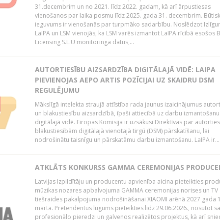
31.decembrim un no 2021. līdz 2022. gadam, kā arī ārpustiesas
vienošanos par laika posmu līdz 2025. gada 31. decembrim. Būtis
ieguvums ir vienošanās par turpmāko sadarbību. Noslēdzot Izlīgu
LaIPA un LSM vienojās, ka LSM varēs izmantot LaIPA rīcībā esošos
Licensing S.L.U monitoringa datus,...
AUTORTIESĪBU AIZSARDZĪBA DIGITĀLAJĀ VIDĒ: LAIPA
PIEVIENOJAS AEPO ARTIS POZĪCIJAI UZ SKAIDRU DSM
REGULĒJUMU
Mākslīgā intelekta straujā attīstība rada jaunus izaicinājumus autor
un blakustiesību aizsardzībā, īpaši attiecībā uz darbu izmantošanu
digitālajā vidē. Eiropas Komisija ir uzsākusi Direktīvas par autorti
blakustiesībām digitālajā vienotajā tirgū (DSM) pārskatīšanu, lai
nodrošinātu taisnīgu un pārskatāmu darbu izmantošanu. LaIPA ir...
ATKLĀTS KONKURSS GAMMA CEREMONIJAS PRODUC
Latvijas Izpildītāju un producentu apvienība aicina pieteikties pro
mūzikas nozares apbalvojuma GAMMA ceremonijas norises un TV
tiešraides pakalpojuma nodrošināšanai XIAOMI arēnā 2027 gada 1
martā. Pretendentus lūgums pieteikties līdz 29.06.2026., nosūtot s
profesionālo pieredzi un galvenos realizētos projektus, kā arī sni