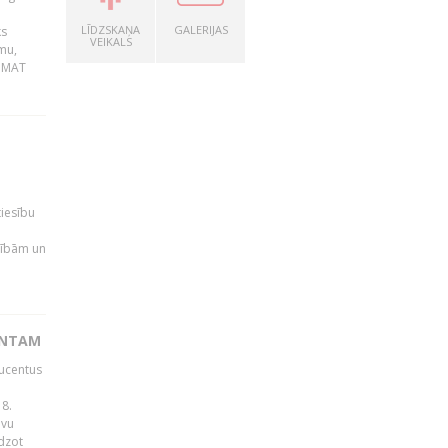
LĪDZSKAŅA
GALERIJAS
ks
VEIKALS
mu,
 BMAT
tiesību
esībām un
ENTAM
ducentus
8.
avu
edzot