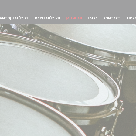
ANTOJU MŪZIKU
RADU MŪZIKU
JAUNUMI
LAIPA
KONTAKTI
LIDZ