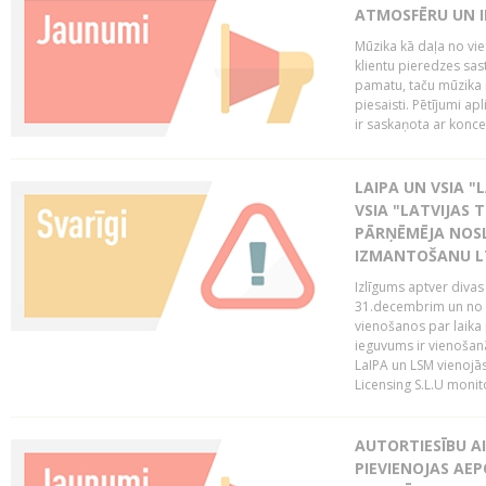
ATMOSFĒRU UN I
Mūzika kā daļa no vie
klientu pieredzes sas
pamatu, taču mūzika i
piesaisti. Pētījumi a
ir saskaņota ar koncept
LAIPA UN VSIA "L
VSIA "LATVIJAS T
PĀRŅĒMĒJA NOSL
IZMANTOŠANU 
Izlīgums aptver divas
31.decembrim un no 2
vienošanos par laika
ieguvums ir vienošan
LaIPA un LSM vienojā
Licensing S.L.U monito
AUTORTIESĪBU AI
PIEVIENOJAS AEP