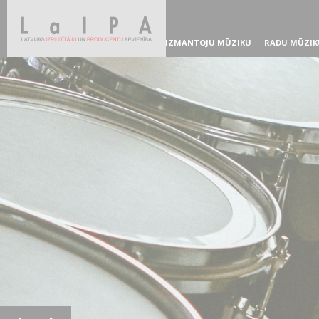
IZMANTOJU MŪZIKU
RADU MŪZIK