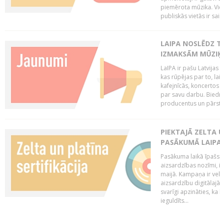
piemērota mūzika. Vi
publiskās vietās ir sais
LAIPA NOSLĒDZ 
IZMAKSĀM MŪZIĶ
LaIPA ir pašu Latvija
kas rūpējas par to, lai
kafejnīcās, koncertos
par savu darbu. Biedr
producentus un pārstā
PIEKTAJĀ ZELTA
PASĀKUMĀ LAIPA
Pasākuma laikā īpašs u
aizsardzības nozīmi,
maijā. Kampaņa ir vel
aizsardzību digitālajā
svarīgi apzināties, ka
ieguldīts...