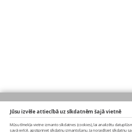
Jūsu izvēle attiecībā uz sīkdatnēm šajā vietnē
Mūsu tīmekļa vietne izmanto sīkdatnes (cookies), lai analizētu datuplūsm
savā ierīcē, apstipriniet sīkdatņu izmantošanu. Ja noraidīsiet sīkdatņu 