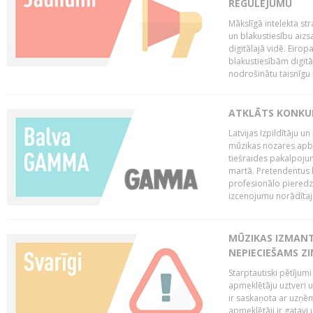
REGULĒJUMU
Mākslīgā intelekta str
un blakustiesību aizs
digitālajā vidē. Eirop
blakustiesībām digitāl
nodrošinātu taisnīgu
ATKLĀTS KONKU
Latvijas Izpildītāju 
mūzikas nozares apb
tiešraides pakalpoj
martā. Pretendentus l
profesionālo pieredzi
izcenojumu norādītaj
MŪZIKAS IZMAN
NEPIECIEŠAMS Z
Starptautiski pētījum
apmeklētāju uztveri 
ir saskaņota ar uzņēm
apmeklētāji ir gatavi 