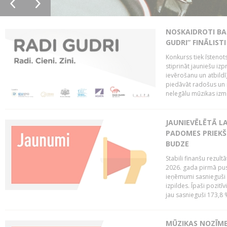
NOSKAIDROTI BA
GUDRI” FINĀLISTI
Konkurss tiek īstenots
stiprināt jauniešu izp
ievērošanu un atbildīgu
piedāvāt radošus un i
nelegālu mūzikas izm
JAUNIEVĒLĒTĀ LA
PADOMES PRIEKŠ
BUDZE
Stabili finanšu rezul
2026. gada pirmā pus
ieņēmumi sasnieguši 
izpildes. Īpaši pozitī
jau sasnieguši 173,8 
MŪZIKAS NOZĪME