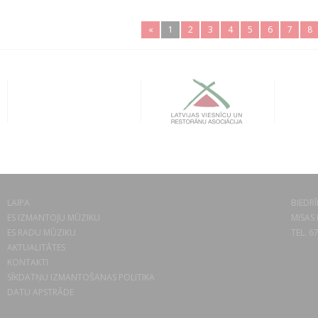
«
1
2
3
4
5
6
7
8
LAIPA
BIEDRĪ
ES IZMANTOJU MŪZIKU
MISAS 
ES RADU MŪZIKU
TEL. 6
AKTUALITĀTES
KONTAKTI
SĪKDATŅU IZMANTOŠANAS POLITIKA
DATU APSTRĀDE