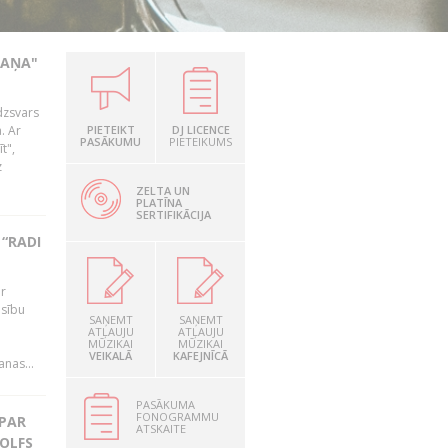
KAŅA"
dzsvars
. Ar
PIETEIKT
DJ LICENCE
PASĀKUMU
PIETEIKUMS
t",
z
ZELTA UN
PLATĪNA
SERTIFIKĀCIJA
“RADI
ir
esību
SAŅEMT
SAŅEMT
i
ATĻAUJU
ATĻAUJU
MŪZIKAI
MŪZIKAI
VEIKALĀ
KAFEJNĪCĀ
nas...
PASĀKUMA
FONOGRAMMU
 PAR
ATSKAITE
OLFS