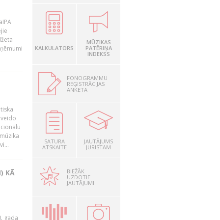
LaIPA
jie
džeta
MŪZIKAS
 ieņēmumi
KALKULATORS
PATĒRIŅA
INDEKSS
FONOGRAMMU
REĢISTRĀCIJAS
ANKETA
tiska
 veido
ocionālu
 mūzika
SATURA
JAUTĀJUMS
i...
ATSKAITE
JURISTAM
BIEŽĀK
) KĀ
UZDOTIE
JAUTĀJUMI
0. gada