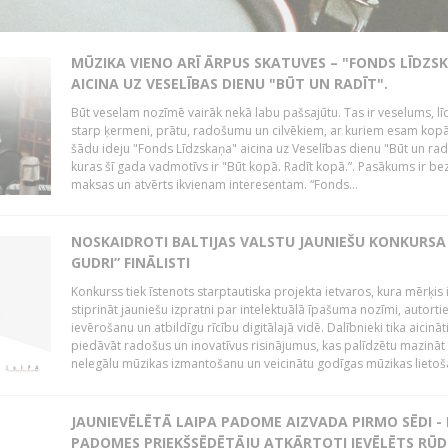
MŪZIKA VIENO ARĪ ĀRPUS SKATUVES – "FONDS LĪDZS
AICINA UZ VESELĪBAS DIENU "BŪT UN RADĪT".
Būt veselam nozīmē vairāk nekā labu pašsajūtu. Tas ir veselums, lī
starp ķermeni, prātu, radošumu un cilvēkiem, ar kuriem esam kopā
šādu ideju "Fonds Līdzskaņa" aicina uz Veselības dienu "Būt un radī
kuras šī gada vadmotīvs ir "Būt kopā. Radīt kopā.”. Pasākums ir be
maksas un atvērts ikvienam interesentam. “Fonds...
NOSKAIDROTI BALTIJAS VALSTU JAUNIEŠU KONKURSA 
GUDRI” FINĀLISTI
Konkurss tiek īstenots starptautiska projekta ietvaros, kura mērķis 
stiprināt jauniešu izpratni par intelektuālā īpašuma nozīmi, autorti
ievērošanu un atbildīgu rīcību digitālajā vidē. Dalībnieki tika aicināt
piedāvāt radošus un inovatīvus risinājumus, kas palīdzētu mazināt
nelegālu mūzikas izmantošanu un veicinātu godīgas mūzikas lietoša
JAUNIEVĒLĒTĀ LAIPA PADOME AIZVADA PIRMO SĒDI -
PADOMES PRIEKŠSĒDĒTĀJU ATKĀRTOTI IEVĒLĒTS RŪD