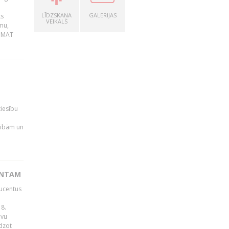
LĪDZSKAŅA
GALERIJAS
ks
VEIKALS
mu,
 BMAT
tiesību
esībām un
ENTAM
ducentus
8.
avu
edzot