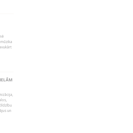
kmē
 mūzika
avukārt
LIELĀM
izācija,
alos,
tlīdzību
ājus un