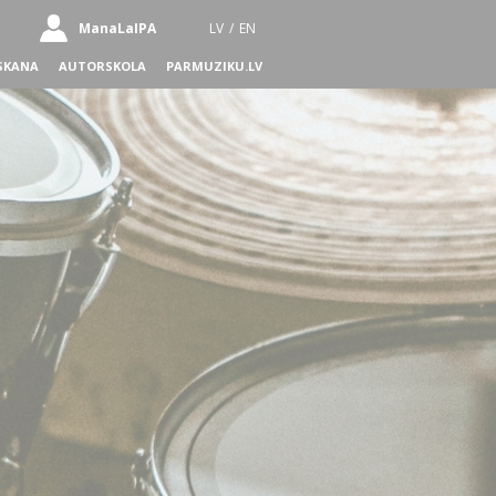
ManaLaIPA
LV
/
EN
SKANA
AUTORSKOLA
PARMUZIKU.LV