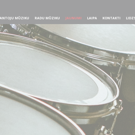
ANTOJU MŪZIKU
RADU MŪZIKU
JAUNUMI
LAIPA
KONTAKTI
LIDZ