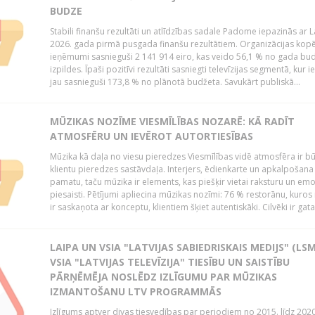
BUDZE
Stabili finanšu rezultāti un atlīdzības sadale Padome iepazinās ar 
2026. gada pirmā pusgada finanšu rezultātiem. Organizācijas kopē
ieņēmumi sasnieguši 2 141 914 eiro, kas veido 56,1 % no gada bu
izpildes. Īpaši pozitīvi rezultāti sasniegti televīzijas segmentā, kur
jau sasnieguši 173,8 % no plānotā budžeta. Savukārt publiskā...
MŪZIKAS NOZĪME VIESMĪLĪBAS NOZARĒ: KĀ RADĪT
ATMOSFĒRU UN IEVĒROT AUTORTIESĪBAS
Mūzika kā daļa no viesu pieredzes Viesmīlības vidē atmosfēra ir bū
klientu pieredzes sastāvdaļa. Interjers, ēdienkarte un apkalpošana
pamatu, taču mūzika ir elements, kas piešķir vietai raksturu un em
piesaisti. Pētījumi apliecina mūzikas nozīmi: 76 % restorānu, kuros
ir saskaņota ar konceptu, klientiem šķiet autentiskāki. Cilvēki ir gatav
LAIPA UN VSIA "LATVIJAS SABIEDRISKAIS MEDIJS" (LSM
VSIA "LATVIJAS TELEVĪZIJA" TIESĪBU UN SAISTĪBU
PĀRŅĒMĒJA NOSLĒDZ IZLĪGUMU PAR MŪZIKAS
IZMANTOŠANU LTV PROGRAMMĀS
Izlīgums aptver divas tiesvedības par periodiem no 2015. līdz 202