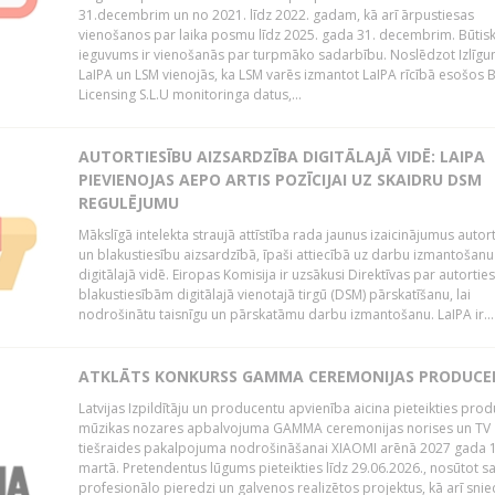
31.decembrim un no 2021. līdz 2022. gadam, kā arī ārpustiesas
vienošanos par laika posmu līdz 2025. gada 31. decembrim. Būtis
ieguvums ir vienošanās par turpmāko sadarbību. Noslēdzot Izlīgu
LaIPA un LSM vienojās, ka LSM varēs izmantot LaIPA rīcībā esošos
Licensing S.L.U monitoringa datus,...
AUTORTIESĪBU AIZSARDZĪBA DIGITĀLAJĀ VIDĒ: LAIPA
PIEVIENOJAS AEPO ARTIS POZĪCIJAI UZ SKAIDRU DSM
REGULĒJUMU
Mākslīgā intelekta straujā attīstība rada jaunus izaicinājumus autor
un blakustiesību aizsardzībā, īpaši attiecībā uz darbu izmantošanu
digitālajā vidē. Eiropas Komisija ir uzsākusi Direktīvas par autorti
blakustiesībām digitālajā vienotajā tirgū (DSM) pārskatīšanu, lai
nodrošinātu taisnīgu un pārskatāmu darbu izmantošanu. LaIPA ir...
ATKLĀTS KONKURSS GAMMA CEREMONIJAS PRODUC
Latvijas Izpildītāju un producentu apvienība aicina pieteikties pro
mūzikas nozares apbalvojuma GAMMA ceremonijas norises un TV
tiešraides pakalpojuma nodrošināšanai XIAOMI arēnā 2027 gada 1
martā. Pretendentus lūgums pieteikties līdz 29.06.2026., nosūtot s
profesionālo pieredzi un galvenos realizētos projektus, kā arī sni