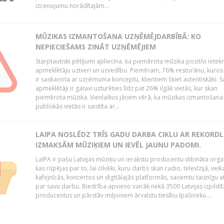
izcenojumu norādītajām...
MŪZIKAS IZMANTOŠANA UZŅĒMĒJDARBĪBĀ: KO
NEPIECIEŠAMS ZINĀT UZŅĒMĒJIEM
Starptautiski pētījumi apliecina, ka piemērota mūzika pozitīvi iete
apmeklētāju uztveri un uzvedību. Piemēram, 76% restorānu, kuros
ir saskaņota ar uzņēmuma konceptu, klientiem šķiet autentiskāki. S
apmeklētāji ir gatavi uzturēties līdz pat 26% ilgāk vietās, kur skan
piemērota mūzika. Vienlaikus jāņem vērā, ka mūzikas izmantošana
publiskās vietās ir saistīta ar...
LAIPA NOSLĒDZ TRĪS GADU DARBA CIKLU AR REKORD
IZMAKSĀM MŪZIĶIEM UN IEVĒL JAUNU PADOMI.
LaIPA ir pašu Latvijas mūziķu un ierakstu producentu dibināta organ
kas rūpējas par to, lai cilvēki, kuru darbs skan radio, televīzijā, veik
kafejnīcās, koncertos un digitālajās platformās, saņemtu taisnīgu a
par savu darbu. Biedrība apvieno vairāk nekā 3500 Latvijas izpildīt
producentus un pārstāv miljoniem ārvalstu tiesību īpašnieku....