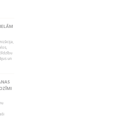
LIELĀM
izācija,
alos,
tlīdzību
ājus un
ANAS
OZĪMI
mu
aši