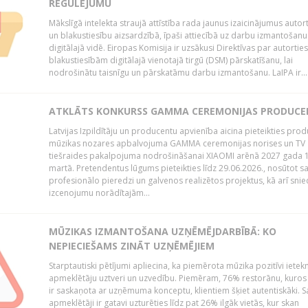
REGULĒJUMU
Mākslīgā intelekta straujā attīstība rada jaunus izaicinājumus autor
un blakustiesību aizsardzībā, īpaši attiecībā uz darbu izmantošanu
digitālajā vidē. Eiropas Komisija ir uzsākusi Direktīvas par autorti
blakustiesībām digitālajā vienotajā tirgū (DSM) pārskatīšanu, lai
nodrošinātu taisnīgu un pārskatāmu darbu izmantošanu. LaIPA ir...
ATKLĀTS KONKURSS GAMMA CEREMONIJAS PRODUC
Latvijas Izpildītāju un producentu apvienība aicina pieteikties pro
mūzikas nozares apbalvojuma GAMMA ceremonijas norises un TV
tiešraides pakalpojuma nodrošināšanai XIAOMI arēnā 2027 gada 1
martā. Pretendentus lūgums pieteikties līdz 29.06.2026., nosūtot s
profesionālo pieredzi un galvenos realizētos projektus, kā arī sni
izcenojumu norādītajām...
MŪZIKAS IZMANTOŠANA UZŅĒMĒJDARBĪBĀ: KO
NEPIECIEŠAMS ZINĀT UZŅĒMĒJIEM
Starptautiski pētījumi apliecina, ka piemērota mūzika pozitīvi iete
apmeklētāju uztveri un uzvedību. Piemēram, 76% restorānu, kuros
ir saskaņota ar uzņēmuma konceptu, klientiem šķiet autentiskāki. S
apmeklētāji ir gatavi uzturēties līdz pat 26% ilgāk vietās, kur skan