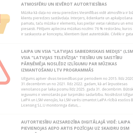
ATMOSFĒRU UN IEVĒROT AUTORTIESĪBAS
Mūzika kā daļa no viesu pieredzes Viesmīlības vidē atmosfēra ir bū
klientu pieredzes sastāvdaļa. Interjers, ēdienkarte un apkalpošana
pamatu, taču mūzika ir elements, kas piešķir vietai raksturu un em
piesaisti. Pētījumi apliecina mūzikas nozīmi: 76 % restorānu, kuros
ir saskaņota ar konceptu, klientiem šķiet autentiskāki. Cilvēki ir gatav
LAIPA UN VSIA "LATVIJAS SABIEDRISKAIS MEDIJS" (LSM
VSIA "LATVIJAS TELEVĪZIJA" TIESĪBU UN SAISTĪBU
PĀRŅĒMĒJA NOSLĒDZ IZLĪGUMU PAR MŪZIKAS
IZMANTOŠANU LTV PROGRAMMĀS
Izlīgums aptver divas tiesvedības par periodiem no 2015. līdz 202
31.decembrim un no 2021. līdz 2022. gadam, kā arī ārpustiesas
vienošanos par laika posmu līdz 2025. gada 31. decembrim. Būtis
ieguvums ir vienošanās par turpmāko sadarbību. Noslēdzot Izlīgu
LaIPA un LSM vienojās, ka LSM varēs izmantot LaIPA rīcībā esošos
Licensing S.L.U monitoringa datus,...
AUTORTIESĪBU AIZSARDZĪBA DIGITĀLAJĀ VIDĒ: LAIPA
PIEVIENOJAS AEPO ARTIS POZĪCIJAI UZ SKAIDRU DSM