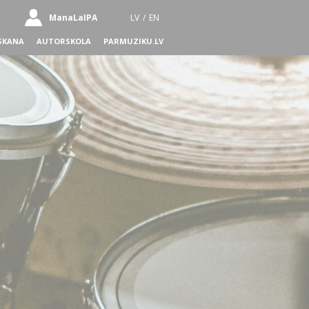
ManaLaIPA
LV
/
EN
SKANA
AUTORSKOLA
PARMUZIKU.LV