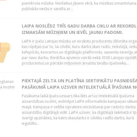
piemērota mūzika. Vienlaikus jāņem vērā, ka mūzikas izmantošana
publiskās vietās ir saistīta ar...
LAIPA NOSLĒDZ TRĪS GADU DARBA CIKLU AR REKORD
IZMAKSĀM MŪZIĶIEM UN IEVĒL JAUNU PADOMI.
LaIPA ir pašu Latvijas mūziķu un ierakstu producentu dibināta organ
kas rūpējas par to, lai cilvēki, kuru darbs skan radio, televīzijā, veik
kafejnīcās, koncertos un digitālajās platformās, saņemtu taisnīgu a
par savu darbu. Biedrība apvieno vairāk nekā 3500 Latvijas izpildīt
producentus un pārstāv miljoniem ārvalstu tiesību īpašnieku....
PIEKTAJĀ ZELTA UN PLATĪNA SERTIFIKĀTU PASNIEGŠ
PASĀKUMĀ LAIPA UZSVER INTELEKTUĀLĀ ĪPAŠUMA N
Pasākuma laikā īpašs uzsvars tika likts arī uz intelektuālā īpašuma
aizsardzības nozīmi, iezīmējot LaIPA informatīvās kampaņas sāku
maijā. Kampaņa ir veltīta izpratnes veicināšanai par radošo darbu
aizsardzību digitālajā vidē. LaIPA uzsver, ka digitālajā laikmetā ir īp
svarīgi apzināties, ka katrs skaņdarbs ir cilvēku radīts darbs, kurā
ieguldīts...