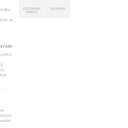
LĪDZSKAŅA
GALERIJAS
tiesību
VEIKALS
esībām un
ENTAM
ducentus
8.
avu
edzot
kmē
 mūzika
avukārt