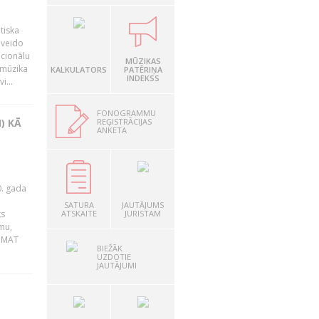
tiska
 veido
ocionālu
MŪZIKAS
 mūzika
KALKULATORS
PATĒRIŅA
INDEKSS
i...
FONOGRAMMU
REĢISTRĀCIJAS
) KĀ
ANKETA
0. gada
SATURA
JAUTĀJUMS
ks
ATSKAITE
JURISTAM
mu,
 BMAT
BIEŽĀK
UZDOTIE
JAUTĀJUMI