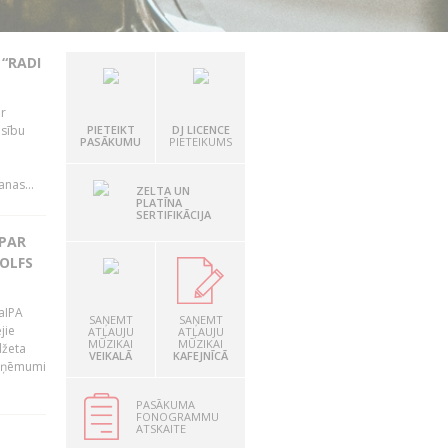
“RADI
ir
esību
PIETEIKT
DJ LICENCE
PASĀKUMU
PIETEIKUMS
i
nas...
ZELTA UN
PLATĪNA
SERTIFIKĀCIJA
 PAR
OLFS
LaIPA
SAŅEMT
SAŅEMT
jie
ATĻAUJU
ATĻAUJU
MŪZIKAI
MŪZIKAI
džeta
VEIKALĀ
KAFEJNĪCĀ
 ieņēmumi
PASĀKUMA
FONOGRAMMU
ATSKAITE