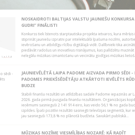
NOSKAIDROTI BALTIJAS VALSTU JAUNIEŠU KONKURSA 
GUDRI” FINĀLISTI
Konkurss tiek īstenots starptautiska projekta ietvaros, kura mērķis 
stiprināt jauniešu izpratni par intelektuālā īpašuma nozīmi, autorti
ievērošanu un atbildīgu rīcību digitālajā vidē. Dalībnieki tika aicināt
piedāvāt radošus un inovatīvus risinājumus, kas palīdzētu mazināt
nelegālu mūzikas izmantošanu un veicinātu godīgas mūzikas lietoša
JAUNIEVĒLĒTĀ LAIPA PADOME AIZVADA PIRMO SĒDI -
PADOMES PRIEKŠSĒDĒTĀJU ATKĀRTOTI IEVĒLĒTS RŪD
BUDZE
Stabili finanšu rezultāti un atlīdzības sadale Padome iepazinās ar 
2026. gada pirmā pusgada finanšu rezultātiem. Organizācijas kopē
ieņēmumi sasnieguši 2 141 914 eiro, kas veido 56,1 % no gada bu
izpildes. Īpaši pozitīvi rezultāti sasniegti televīzijas segmentā, kur
jau sasnieguši 173,8 % no plānotā budžeta. Savukārt publiskā...
MŪZIKAS NOZĪME VIESMĪLĪBAS NOZARĒ: KĀ RADĪT