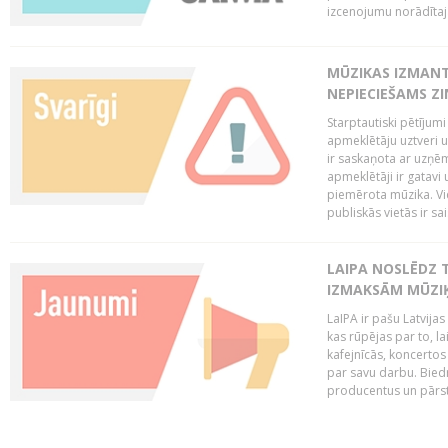
izcenojumu norādītaj
MŪZIKAS IZMAN
NEPIECIEŠAMS Z
Starptautiski pētījum
apmeklētāju uztveri 
ir saskaņota ar uzņēm
apmeklētāji ir gatavi 
piemērota mūzika. Vi
publiskās vietās ir sais
LAIPA NOSLĒDZ 
IZMAKSĀM MŪZIĶ
LaIPA ir pašu Latvija
kas rūpējas par to, lai
kafejnīcās, koncertos
par savu darbu. Biedr
producentus un pārstā