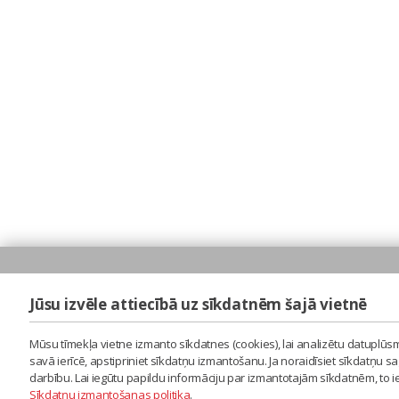
Jūsu izvēle attiecībā uz sīkdatnēm šajā vietnē
Mūsu tīmekļa vietne izmanto sīkdatnes (cookies), lai analizētu datuplūsm
savā ierīcē, apstipriniet sīkdatņu izmantošanu. Ja noraidīsiet sīkdatņu 
darbību. Lai iegūtu papildu informāciju par izmantotajām sīkdatnēm, to 
Sīkdatņu izmantošanas politika
.