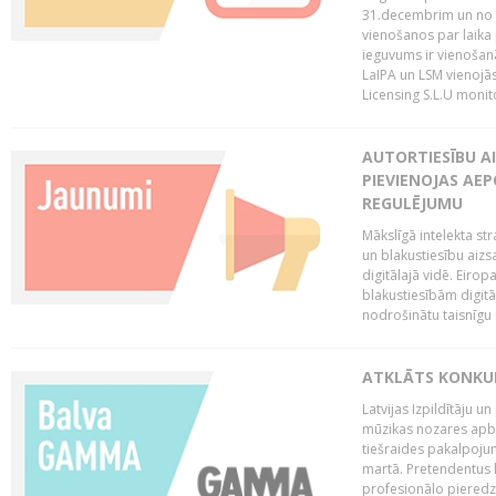
31.decembrim un no 2
vienošanos par laika
ieguvums ir vienošan
LaIPA un LSM vienojā
Licensing S.L.U monito
AUTORTIESĪBU AI
PIEVIENOJAS AEP
REGULĒJUMU
Mākslīgā intelekta str
un blakustiesību aizs
digitālajā vidē. Eirop
blakustiesībām digitāl
nodrošinātu taisnīgu
ATKLĀTS KONKU
Latvijas Izpildītāju 
mūzikas nozares apb
tiešraides pakalpoj
martā. Pretendentus l
profesionālo pieredzi