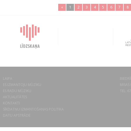
«
1
2
3
4
5
6
7
8
LAIPA
BIEDRĪ
ES IZMANTOJU MŪZIKU
MISAS 
ES RADU MŪZIKU
TEL. 6
AKTUALITĀTES
KONTAKTI
SĪKDATŅU IZMANTOŠANAS POLITIKA
DATU APSTRĀDE