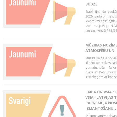
BUDZE
Stabili finanšu rezul
2026. gada pirmā pus
ieņēmumi sasnieguši 
izpildes. Īpaši pozitī
jau sasnieguši 173,8 
MŪZIKAS NOZĪME
ATMOSFĒRU UN I
Mūzika kā daļa no vie
klientu pieredzes sas
pamatu, taču mūzika i
piesaisti. Pētījumi a
ir saskaņota ar koncept
LAIPA UN VSIA "L
VSIA "LATVIJAS T
PĀRŅĒMĒJA NOSL
IZMANTOŠANU 
Izlīgums aptver divas