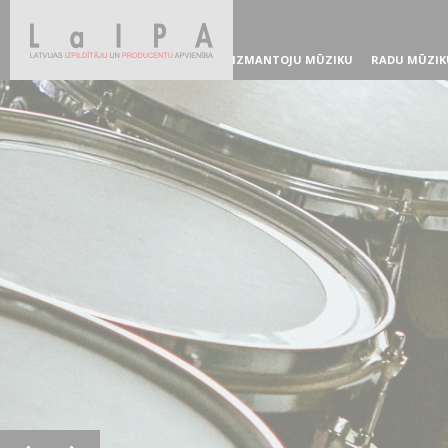
IZMANTOJU MŪZIKU
RADU MŪZIK