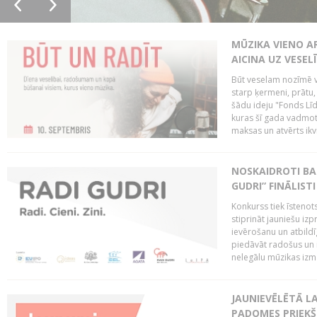
MŪZIKA VIENO A
AICINA UZ VESEL
Būt veselam nozīmē va
starp ķermeni, prātu
šādu ideju "Fonds Līd
kuras šī gada vadmotī
maksas un atvērts ikv
NOSKAIDROTI BA
GUDRI” FINĀLISTI
Konkurss tiek īstenots
stiprināt jauniešu izp
ievērošanu un atbildīgu
piedāvāt radošus un i
nelegālu mūzikas izm
JAUNIEVĒLĒTĀ LA
PADOMES PRIEKŠ