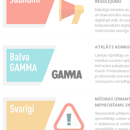
REGULĒJUMU
Mākslīgā intelekta str
un blakustiesību aizs
digitālajā vidē. Eirop
blakustiesībām digitāl
nodrošinātu taisnīgu
ATKLĀTS KONKU
Latvijas Izpildītāju 
mūzikas nozares apb
tiešraides pakalpoj
martā. Pretendentus l
profesionālo pieredzi
izcenojumu norādītaj
MŪZIKAS IZMAN
NEPIECIEŠAMS Z
Starptautiski pētījum
apmeklētāju uztveri 
ir saskaņota ar uzņēm
apmeklētāji ir gatavi 