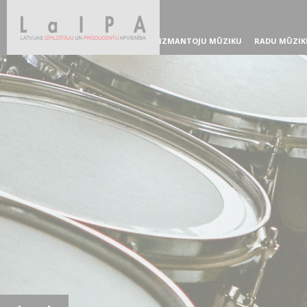
IZMANTOJU MŪZIKU
RADU MŪZIK