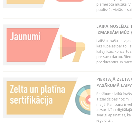
piemērota mūzika. Vi
publiskās vietās ir sais
LAIPA NOSLĒDZ 
IZMAKSĀM MŪZIĶ
LaIPA ir pašu Latvija
kas rūpējas par to, lai
kafejnīcās, koncertos
par savu darbu. Biedr
producentus un pārstā
PIEKTAJĀ ZELTA
PASĀKUMĀ LAIPA
Pasākuma laikā īpašs u
aizsardzības nozīmi,
maijā. Kampaņa ir vel
aizsardzību digitālajā
svarīgi apzināties, ka
ieguldīts...