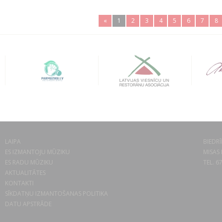
«
1
2
3
4
5
6
7
8
LAIPA
BIEDRĪ
ES IZMANTOJU MŪZIKU
MISAS 
ES RADU MŪZIKU
TEL. 6
AKTUALITĀTES
KONTAKTI
SĪKDATŅU IZMANTOŠANAS POLITIKA
DATU APSTRĀDE