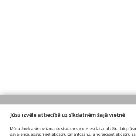
Jūsu izvēle attiecībā uz sīkdatnēm šajā vietnē
Mūsu tīmekļa vietne izmanto sīkdatnes (cookies), lai analizētu datuplūsm
savā ierīcē, apstipriniet sīkdatņu izmantošanu. Ja noraidīsiet sīkdatņu 