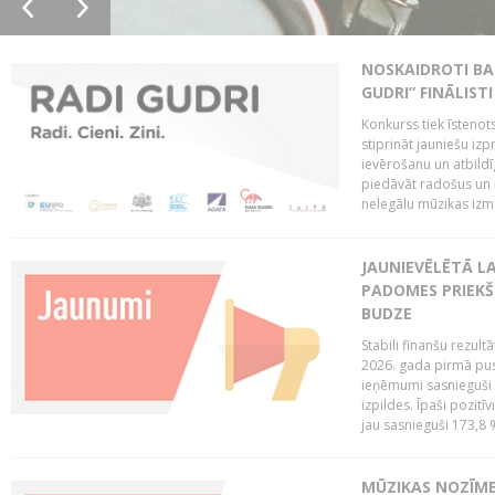
NOSKAIDROTI BA
GUDRI” FINĀLISTI
Konkurss tiek īstenots
stiprināt jauniešu izp
ievērošanu un atbildīgu
piedāvāt radošus un i
nelegālu mūzikas izm
JAUNIEVĒLĒTĀ LA
PADOMES PRIEKŠ
BUDZE
Stabili finanšu rezul
2026. gada pirmā pus
ieņēmumi sasnieguši 
izpildes. Īpaši pozitī
jau sasnieguši 173,8 
MŪZIKAS NOZĪME