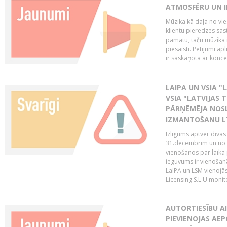
ATMOSFĒRU UN I
Mūzika kā daļa no vie
klientu pieredzes sas
pamatu, taču mūzika i
piesaisti. Pētījumi a
ir saskaņota ar koncept
LAIPA UN VSIA "L
VSIA "LATVIJAS T
PĀRŅĒMĒJA NOSL
IZMANTOŠANU 
Izlīgums aptver divas
31.decembrim un no 2
vienošanos par laika
ieguvums ir vienošan
LaIPA un LSM vienojā
Licensing S.L.U monito
AUTORTIESĪBU AI
PIEVIENOJAS AEP